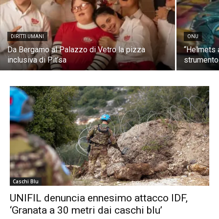
DIRITTI UMANI
ONU
Da Bergamo al Palazzo di Vetro la pizza
“Helmets a
inclusiva di Pit’sa
strumento 
Caschi Blu
UNIFIL denuncia ennesimo attacco IDF,
‘Granata a 30 metri dai caschi blu’