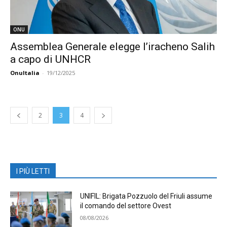
ONU
Assemblea Generale elegge l’iracheno Salih
a capo di UNHCR
OnuItalia
-
19/12/2025
2
3
4
I PIÙ LETTI
UNIFIL: Brigata Pozzuolo del Friuli assume
il comando del settore Ovest
08/08/2026