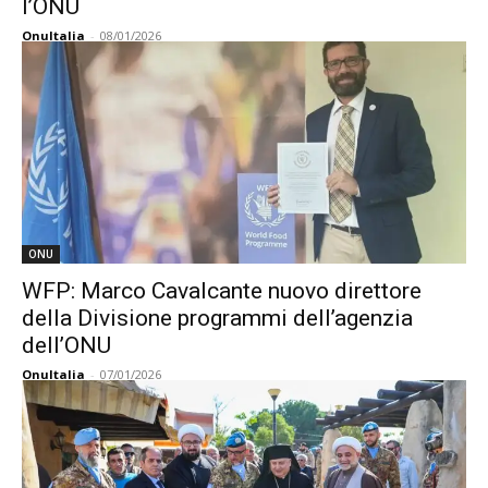
l’ONU
OnuItalia
-
08/01/2026
ONU
WFP: Marco Cavalcante nuovo direttore
della Divisione programmi dell’agenzia
dell’ONU
OnuItalia
-
07/01/2026