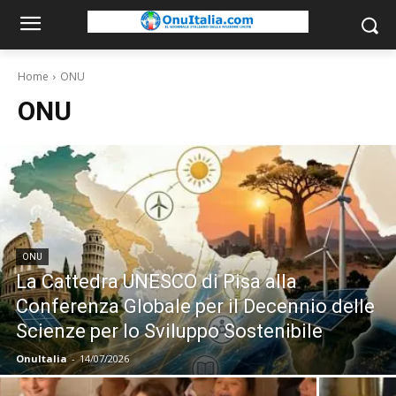
Home
ONU
ONU
ONU
La Cattedra UNESCO di Pisa alla
Conferenza Globale per il Decennio delle
Scienze per lo Sviluppo Sostenibile
OnuItalia
-
14/07/2026