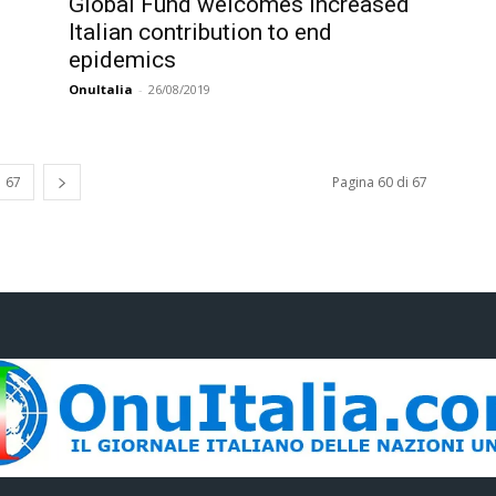
Global Fund welcomes increased
Italian contribution to end
epidemics
OnuItalia
-
26/08/2019
67
Pagina 60 di 67