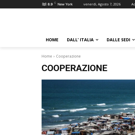
C
venerdì, Agosto 7, 2026
Ac
8.9
New York
HOME
DALL’ ITALIA
DALLE SEDI
Home
Cooperazione
COOPERAZIONE