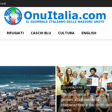
cedi
RIFUGIATI
CASCHI BLU
CULTURA
ENGLISH
COOPERAZIONE
Premio Bianca Pomeranzi a
giovani studiose della
cooperazione e dei diritti del
donne