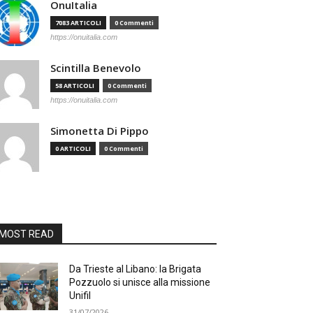
OnuItalia
7083 ARTICOLI
0 Commenti
https://onuitalia.com
Scintilla Benevolo
58 ARTICOLI
0 Commenti
https://onuitalia.com
Simonetta Di Pippo
0 ARTICOLI
0 Commenti
MOST READ
Da Trieste al Libano: la Brigata
Pozzuolo si unisce alla missione
Unifil
31/07/2026