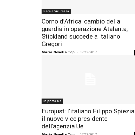
Pace e Sicurezza
Corno d’Africa: cambio della
guardia in operazione Atalanta,
Stickland succede a italiano
Gregori
Maria Novella Topi
-
07/12/2017
In prima fila
Eurojust: l’italiano Filippo Spiezia
il nuovo vice presidente
dell’agenzia Ue
Maria Novella Topi
-
07/12/2017