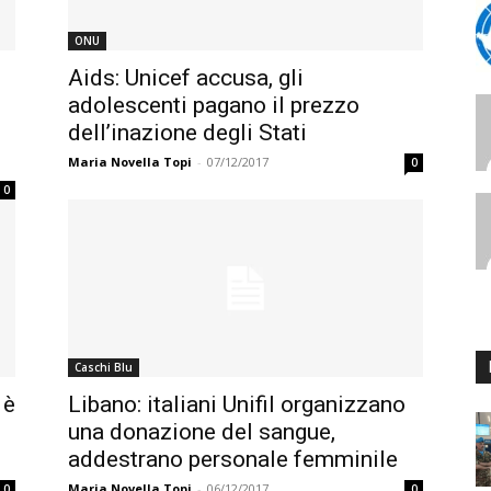
ONU
Aids: Unicef accusa, gli
adolescenti pagano il prezzo
dell’inazione degli Stati
Maria Novella Topi
-
07/12/2017
0
0
Caschi Blu
 è
Libano: italiani Unifil organizzano
una donazione del sangue,
addestrano personale femminile
Maria Novella Topi
-
06/12/2017
0
0