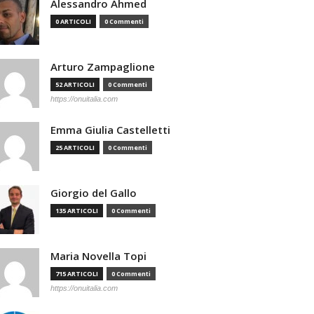
Alessandro Ahmed
0 ARTICOLI
0 Commenti
Arturo Zampaglione
52 ARTICOLI
0 Commenti
https://onuitalia.com
Emma Giulia Castelletti
25 ARTICOLI
0 Commenti
Giorgio del Gallo
135 ARTICOLI
0 Commenti
Maria Novella Topi
715 ARTICOLI
0 Commenti
https://onuitalia.com