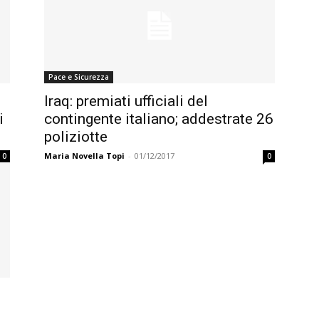
Pace e Sicurezza
Iraq: premiati ufficiali del
i
contingente italiano; addestrate 26
poliziotte
Maria Novella Topi
-
01/12/2017
0
0