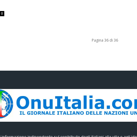
0
Pagina 36 di 36
di informazione indipendente sul contributo degli italiani alla vita e agli ide