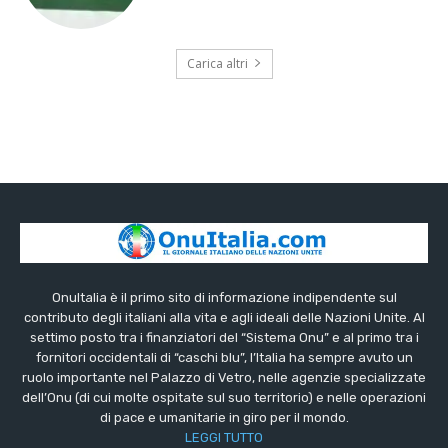
Carica altri
OnuItalia è il primo sito di informazione indipendente sul
contributo degli italiani alla vita e agli ideali delle Nazioni Unite. Al
settimo posto tra i finanziatori del “Sistema Onu” e al primo tra i
fornitori occidentali di “caschi blu”, l’Italia ha sempre avuto un
ruolo importante nel Palazzo di Vetro, nelle agenzie specializzate
dell’Onu (di cui molte ospitate sul suo territorio) e nelle operazioni
di pace e umanitarie in giro per il mondo.
LEGGI TUTTO