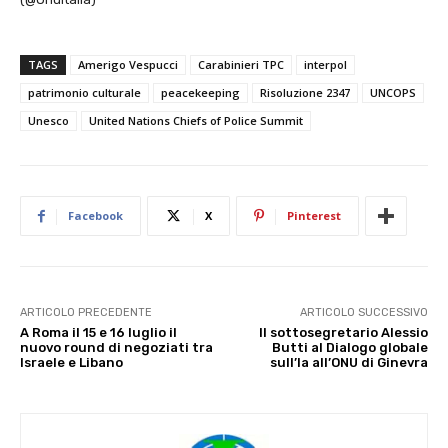
TAGS
Amerigo Vespucci
Carabinieri TPC
interpol
patrimonio culturale
peacekeeping
Risoluzione 2347
UNCOPS
Unesco
United Nations Chiefs of Police Summit
Facebook
X
Pinterest
ARTICOLO PRECEDENTE
ARTICOLO SUCCESSIVO
A Roma il 15 e 16 luglio il
Il sottosegretario Alessio
nuovo round di negoziati tra
Butti al Dialogo globale
Israele e Libano
sull’Ia all’ONU di Ginevra