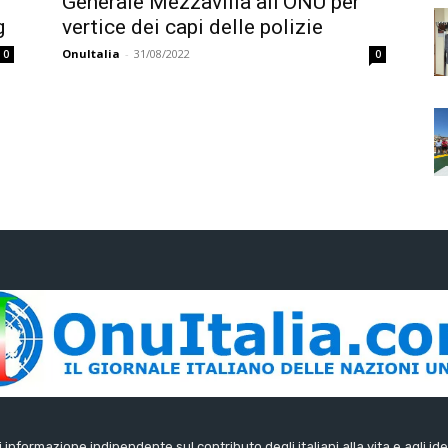
Generale Mezzavilla all’ONU per
g
vertice dei capi delle polizie
OnuItalia
-
31/08/2022
0
0
di informazione indipendente sul contributo degli italiani alla vita e agli ide