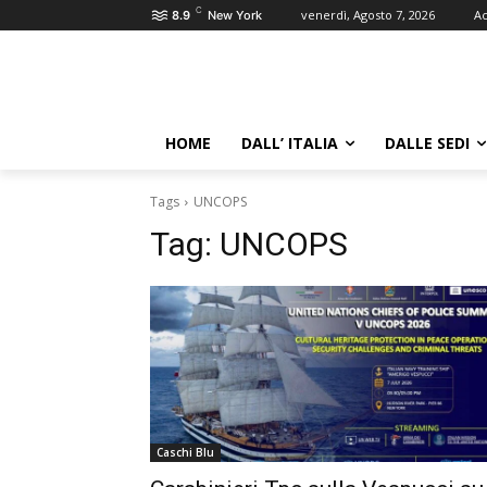
C
venerdì, Agosto 7, 2026
Ac
8.9
New York
HOME
DALL’ ITALIA
DALLE SEDI
Tags
UNCOPS
Tag:
UNCOPS
Caschi Blu