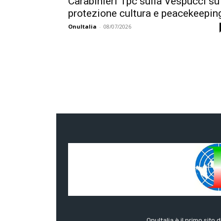
Carabinieri Tpc sulla Vespucci su
protezione cultura e peacekeepin
OnuItalia
-
08/07/2026
OnuItalia è il primo sito 