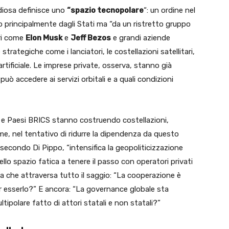
diosa definisce uno
“spazio tecnopolare
“: un ordine nel
to principalmente dagli Stati ma “da un ristretto gruppo
ori come
Elon Musk
e
Jeff Bezos
e grandi aziende
trategiche come i lanciatori, le costellazioni satellitari,
a artificiale. Le imprese private, osserva, stanno già
ò accedere ai servizi orbitali e a quali condizioni
 e Paesi BRICS stanno costruendo costellazioni,
me, nel tentativo di ridurre la dipendenza da questo
 secondo Di Pippo, “intensifica la geopoliticizzazione
dello spazio fatica a tenere il passo con operatori privati
a che attraversa tutto il saggio: “La cooperazione è
r esserlo?” E ancora: “La governance globale sta
ipolare fatto di attori statali e non statali?”