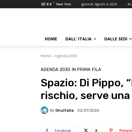
C
giovedì, Agosto 6, 2026
Ac
8.9
New York
HOME
DALL’ ITALIA
DALLE SEDI
Home
Agenda 2030
AGENDA 2030
IN PRIMA FILA
Spazio: Di Pippo, “
rischio, serve un
By
OnuItalia
02/07/2026
Facebook
X
Pintere