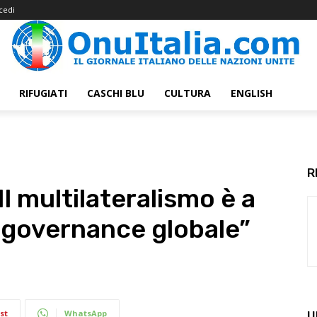
cedi
RIFUGIATI
CASCHI BLU
CULTURA
ENGLISH
R
Il multilateralismo è a
a governance globale”
st
WhatsApp
U