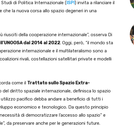
i Studi di Politica Internazionale (
ISPI
) invita a rilanciare il
e che la nuova corsa allo spazio degeneri in una
ù riusciti della cooperazione internazionale”, osserva Di
dell’UNOOSA dal 2014 al 2022
. Oggi, però, “il mondo sta
razione internazionale e il multilateralismo sono a
coalizioni rivali, costellazioni satellitari private e modelli
ricorda come il
Trattato sullo Spazio Extra-
ro del diritto spaziale internazionale, definisca lo spazio
 utilizzo pacifico debba andare a beneficio di tutti i
sviluppo economico e tecnologico. Da questo principio
ecessità di democratizzare l’accesso allo spazio” e
e”, da preservare anche per le generazioni future.