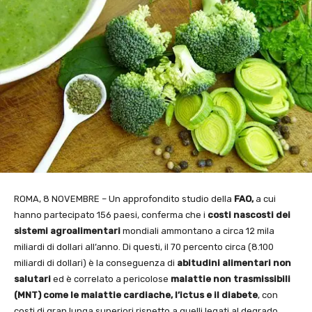
ROMA, 8 NOVEMBRE – Un approfondito studio della
FAO,
a cui
hanno partecipato 156 paesi, conferma che i
costi nascosti dei
sistemi agroalimentari
mondiali ammontano a circa 12 mila
miliardi di dollari all’anno. Di questi, il 70 percento circa (8.100
miliardi di dollari) è la conseguenza di
abitudini alimentari non
salutari
ed è correlato a pericolose
malattie non trasmissibili
(MNT) come le malattie cardiache, l’ictus e il diabete
, con
costi di gran lunga superiori rispetto a quelli legati al degrado