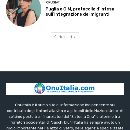
RIFUGIATI
Puglia e OIM, protocollo d’intesa
sull’integrazione dei migranti
Carica altri
OnuItalia è il primo sito di informazione indipendente sul
contributo degli italiani alla vita e agli ideali delle Nazioni Unite. Al
settimo posto tra i finanziatori del “Sistema Onu” e al primo tra i
fornitori occidentali di “caschi blu”, l’Italia ha sempre avuto un
ruolo importante nel Palazzo di Vetro, nelle agenzie specializzate