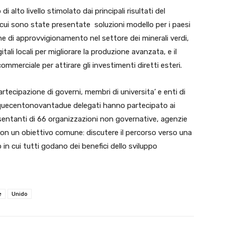
alto livello stimolato dai principali risultati del
n cui sono state presentate soluzioni modello per i paesi
ene di approvvigionamento nel settore dei minerali verdi,
tali locali per migliorare la produzione avanzata, e il
mmerciale per attirare gli investimenti diretti esteri.
tecipazione di governi, membri di universita’ e enti di
Cinquecentonovantadue delegati hanno partecipato ai
presentanti di 66 organizzazioni non governative, agenzie
 con un obiettivo comune: discutere il percorso verso una
in cui tutti godano dei benefici dello sviluppo
e
Unido