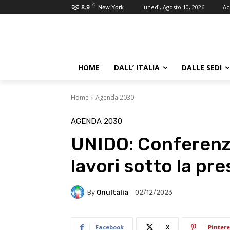
C
lunedì, Agosto 10, 2026
Ac
8.9
New York
HOME
DALL’ ITALIA
DALLE SEDI
Home
Agenda 2030
AGENDA 2030
UNIDO: Conferenz
lavori sotto la pre
By
OnuItalia
02/12/2023
Facebook
X
Pintere