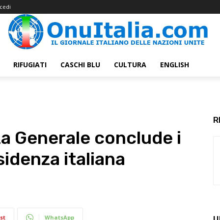
cedi
RIFUGIATI
CASCHI BLU
CULTURA
ENGLISH
R
a Generale conclude i
sidenza italiana
st
WhatsApp
U