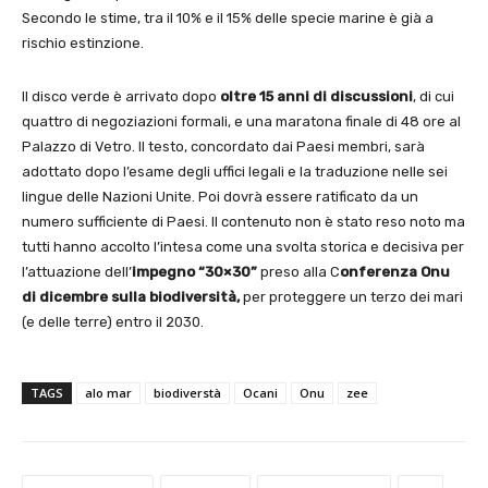
Secondo le stime, tra il 10% e il 15% delle specie marine è già a
rischio estinzione.
Il disco verde è arrivato dopo
oltre 15 anni di discussioni
, di cui
quattro di negoziazioni formali, e una maratona finale di 48 ore al
Palazzo di Vetro. Il testo, concordato dai Paesi membri, sarà
adottato dopo l’esame degli uffici legali e la traduzione nelle sei
lingue delle Nazioni Unite. Poi dovrà essere ratificato da un
numero sufficiente di Paesi. Il contenuto non è stato reso noto ma
tutti hanno accolto l’intesa come una svolta storica e decisiva per
l’attuazione dell’
impegno “30×30”
preso alla C
onferenza Onu
di dicembre sulla biodiversità,
per proteggere un terzo dei mari
(e delle terre) entro il 2030.
TAGS
alo mar
biodiverstà
Ocani
Onu
zee