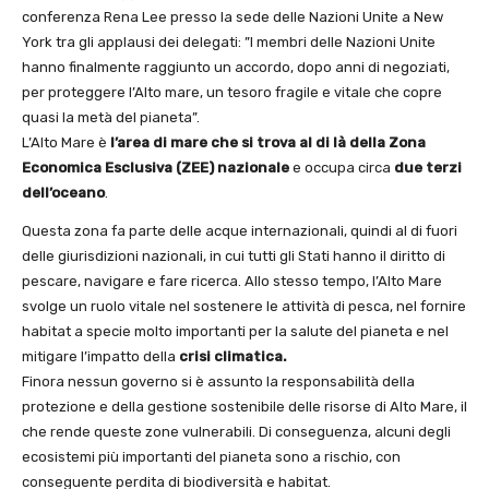
conferenza Rena Lee presso la sede delle Nazioni Unite a New
York tra gli applausi dei delegati: ”I membri delle Nazioni Unite
hanno finalmente raggiunto un accordo, dopo anni di negoziati,
per proteggere l’Alto mare, un tesoro fragile e vitale che copre
quasi la metà del pianeta”.
L’Alto Mare è
l’area di mare che si trova al di là della Zona
Economica Esclusiva (ZEE)
nazionale
e occupa circa
due terzi
dell’oceano
.
Questa zona fa parte delle acque internazionali, quindi al di fuori
delle giurisdizioni nazionali, in cui tutti gli Stati hanno il diritto di
pescare, navigare e fare ricerca. Allo stesso tempo, l’Alto Mare
svolge un ruolo vitale nel sostenere le attività di pesca, nel fornire
habitat a specie molto importanti per la salute del pianeta e nel
mitigare l’impatto della
crisi climatica.
Finora nessun governo si è assunto la responsabilità della
protezione e della gestione sostenibile delle risorse di Alto Mare, il
che rende queste zone vulnerabili. Di conseguenza, alcuni degli
ecosistemi più importanti del pianeta sono a rischio, con
conseguente perdita di biodiversità e habitat.