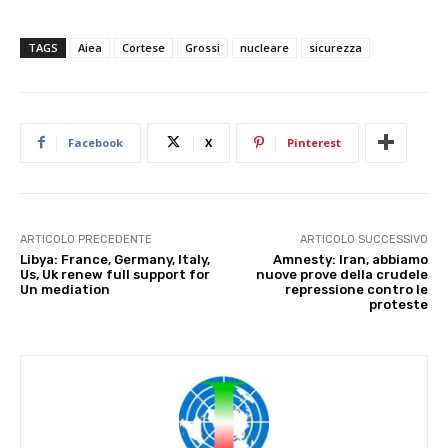
TAGS
Aiea
Cortese
Grossi
nucleare
sicurezza
Facebook
X
Pinterest
ARTICOLO PRECEDENTE
ARTICOLO SUCCESSIVO
Libya: France, Germany, Italy,
Amnesty: Iran, abbiamo
Us, Uk renew full support for
nuove prove della crudele
Un mediation
repressione contro le
proteste