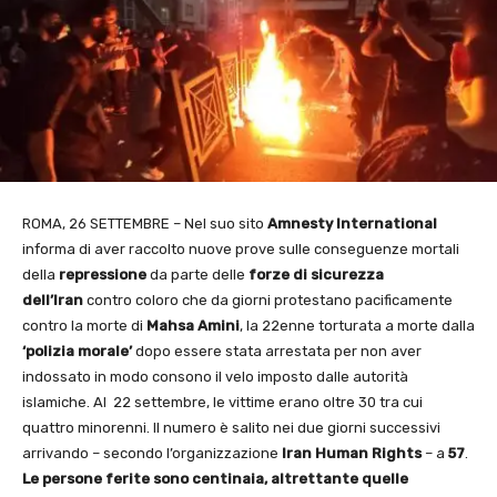
ROMA, 26 SETTEMBRE – Nel suo sito
Amnesty International
informa di aver raccolto nuove prove sulle conseguenze mortali
della
repressione
da parte delle
forze di
sicurezza
dell’Iran
contro coloro che da giorni protestano pacificamente
contro la morte di
Mahsa Amini
, la 22enne torturata a morte dalla
‘polizia morale’
dopo essere stata arrestata per non aver
indossato in modo consono il velo imposto dalle autorità
islamiche. Al 22 settembre, le vittime erano oltre 30 tra cui
quattro minorenni. Il numero è salito nei due giorni successivi
arrivando – secondo l’organizzazione
Iran Human Rights
– a
57
.
Le persone ferite sono centinaia, altrettante quelle