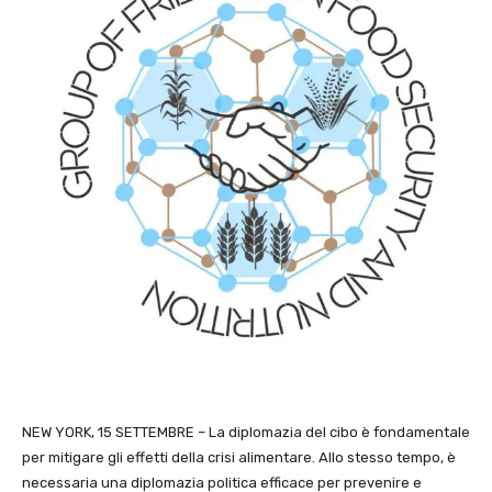
NEW YORK, 15 SETTEMBRE – La diplomazia del cibo è fondamentale
per mitigare gli effetti della crisi alimentare. Allo stesso tempo, è
necessaria una diplomazia politica efficace per prevenire e