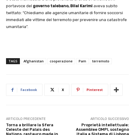
portavoce del
governo talebano, Bilal Karimi
aveva subito
twittato: “Chiediamo alle agenzie umanitarie di fornire soccorsi
immediati alle vittime del terremoto per prevenire una catastrofe
umanitaria”.
TAGS
Afghanistan
cooperazione
Pam
terremoto
Facebook
X
Pinterest
ARTICOLO PRECEDENTE
ARTICOLO SUCCESSIVO
Torna a brillare la Sfera
Proprietà intellettuale:
Celeste del Palais des
Assemblee OMPI, sostegno
Nations, restauro made in
Italia a Sistema di Lisbona