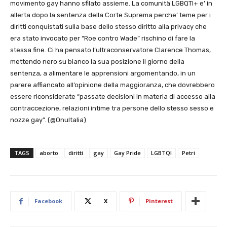
movimento gay hanno sfilato assieme. La comunità LGBQTI+ e’ in
allerta dopo la sentenza della Corte Suprema perche’ teme per i
diritti conquistati sulla base dello stesso diritto alla privacy che
era stato invocato per “Roe contro Wade” rischino di fare la
stessa fine. Ci ha pensato l’ultraconservatore Clarence Thomas,
mettendo nero su bianco la sua posizione il giorno della
sentenza, a alimentare le apprensioni argomentando, in un
parere affiancato all’opinione della maggioranza, che dovrebbero
essere riconsiderate “passate decisioni in materia di accesso alla
contraccezione, relazioni intime tra persone dello stesso sesso e
nozze gay”. (@OnuItalia)
TAGS
aborto
diritti
gay
Gay Pride
LGBTQI
Petri
Facebook
X
Pinterest