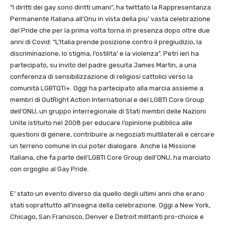
“I diritti dei gay sono diritti umani”, ha twittato la Rappresentanza
Permanente Italiana all’Onu in vista della piu’ vasta celebrazione
del Pride che per la prima volta torna in presenza dopo oltre due
anni di Covid: “L’Italia prende posizione contro il pregiudizio, la
discriminazione, lo stigma, l’ostilita’ e la violenza”. Petri ieri ha
partecipato, su invito del padre gesuita James Martin, a una
conferenza di sensibilizzazione di religiosi cattolici verso la
comunità LGBTQTI+. Oggi ha partecipato alla marcia assieme a
membri di OutRight Action International e del LGBTI Core Group
dell’ONU, un gruppo interregionale di Stati membri delle Nazioni
Unite istituito nel 2008 per educare l’opinione pubblica alle
questioni di genere, contribuire ai negoziati multilaterali e cercare
un terreno comune in cui poter dialogare. Anche la Missione
Italiana, che fa parte dell’LGBTI Core Group dell’ONU, ha marciato
con orgoglio al Gay Pride.
E’ stato un evento diverso da quello degli ultimi anni che erano
stati soprattutto all’insegna della celebrazione. Oggi a New York,
Chicago, San Francisco, Denver e Detroit militanti pro-choice e