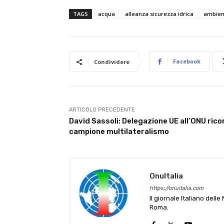
TAGS
acqua
alleanza sicurezza idrica
ambien
Facebook
Condividere
ARTICOLO PRECEDENTE
David Sassoli: Delegazione UE all’ONU rico
campione multilateralismo
OnuItalia
https://onuitalia.com
Il giornale Italiano dell
Roma.