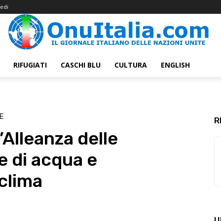
edi
RIFUGIATI
CASCHI BLU
CULTURA
ENGLISH
E
R
’Alleanza delle
e di acqua e
clima
U