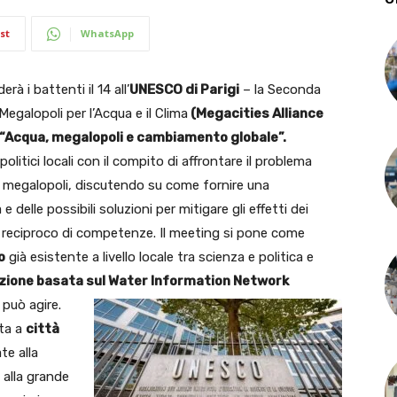
st
WhatsApp
rà i battenti il 14 all’
UNESCO di Parigi
– la Seconda
Megalopoli per l’Acqua e il Clima
(Megacities Alliance
“Acqua, megalopoli e cambiamento globale”.
olitici locali con il compito di affrontare il problema
 megalopoli, discutendo su come fornire una
e delle possibili soluzioni per mitigare gli effetti dei
 reciproco di competenze. Il meeting si pone come
o
già esistente a livello locale tra scienza e politica e
zione basata sul Water Information Network
 può agire.
ita a
città
te alla
e alla grande