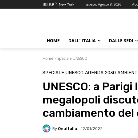
C
sabato, Agosto 8, 2026
Acc
8.9
New York
HOME
DALL’ ITALIA
DALLE SEDI
Home
Speciale UNESCO
SPECIALE UNESCO
AGENDA 2030
AMBIENT
UNESCO: a Parigi l
megalopoli discut
cambiamento del 
By
OnuItalia
12/01/2022