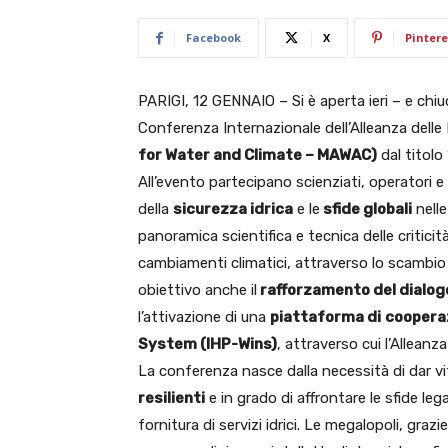
Facebook
X
Pintere
PARIGI, 12 GENNAIO – Si è aperta ieri – e chiude
Conferenza Internazionale dell’Alleanza delle 
for Water and Climate – MAWAC)
dal titolo
All’evento partecipano scienziati, operatori e p
della
sicurezza idrica
e le
sfide globali
nelle
panoramica scientifica e tecnica delle criticità 
cambiamenti climatici, attraverso lo scambio
obiettivo anche il
rafforzamento del dialog
l’attivazione di una
piattaforma di
coopera
System (IHP-Wins)
, attraverso cui l’Alleanza
La conferenza nasce dalla necessità di dar v
resilienti
e in grado di affrontare le sfide lega
fornitura di servizi idrici. Le megalopoli, grazi