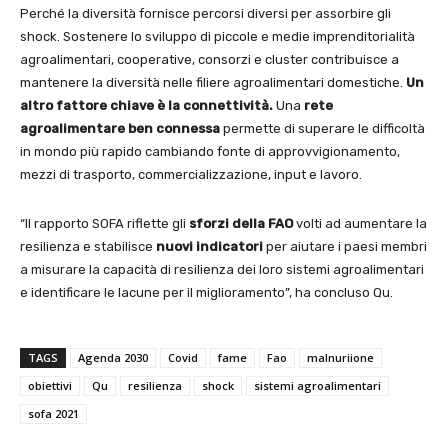
Perché la diversità fornisce percorsi diversi per assorbire gli
shock. Sostenere lo sviluppo di piccole e medie imprenditorialità
agroalimentari, cooperative, consorzi e cluster contribuisce a
mantenere la diversità nelle filiere agroalimentari domestiche.
Un
altro fattore chiave è la connettività.
Una
rete
agroalimentare ben connessa
permette di superare le difficoltà
in mondo più rapido cambiando fonte di approvvigionamento,
mezzi di trasporto, commercializzazione, input e lavoro.
“Il rapporto SOFA riflette gli
sforzi della FAO
volti ad aumentare la
resilienza e stabilisce
nuovi indicatori
per aiutare i paesi membri
a misurare la capacità di resilienza dei loro sistemi agroalimentari
e identificare le lacune per il miglioramento”, ha concluso Qu.
TAGS
Agenda 2030
Covid
fame
Fao
malnuriione
obiettivi
Qu
resilienza
shock
sistemi agroalimentari
sofa 2021