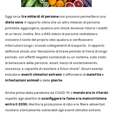
Oggi circa
tre miliardi di persone
non possono permettersi una
dieta sana
. Il rapporto stima che un altro miliardo di persone
potrebbe aggiungersi, qualora uno shock dovesse ridurre i redditi
di un terzo. Inoltre, fino a 845 milioni di persone vedrebbero
crescere il costo del proprio cibo qualora si verificassero
interruzioni lungo i cruciali collegamenti di trasporto.. Il rapporto
definisce shock una ”deviazione di breve periodo di trend di lungo
periodo, con effetti negativi sostanziali su un sistema, sullo stato
di benessere delle persone, asset, mezzi di sostentamento,
sicurezza, e capacità di resistere a futuri shock”. Alcuni esempi
includono
eventi climatici estremi
, il diffondersi di
malattie
e
infestazioni animali
o delle
piante
.
Anche prima della pandemia da COVID-19, il
mondo era in ritardo
rispetto agli obiettivi di
sconfiggere la fame e la malnutrizione
entro il 2030.
Mentre la produzione di cibo e le filiere alimentari
risultano storicamente vulnerabili agli eventi climatici estremi,