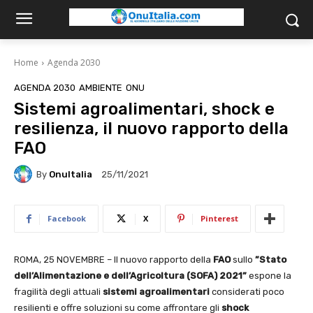
Home
Agenda 2030
AGENDA 2030
AMBIENTE
ONU
Sistemi agroalimentari, shock e
resilienza, il nuovo rapporto della
FAO
By
OnuItalia
25/11/2021
Facebook
X
Pinterest
ROMA, 25 NOVEMBRE – Il nuovo rapporto della
FAO
sullo
”Stato
dell’Alimentazione e
dell’Agricoltura (SOFA) 2021”
espone la
fragilità degli attuali
sistemi agroalimentari
considerati poco
resilienti e offre soluzioni su come affrontare gli
shock