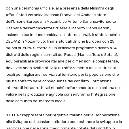
Con una cerimonia ufficiale, alla presenza della Ministra degli
Affari Esteri Veronica Macamo Dlhovo, dell’Ambasciatore
dell’Unione Europea in Mozambico Antonio Sanchez-Benedito
Gaspar e dell’Ambasciatore d’Italia a Maputo Gianni Bardini,
insieme a partner mozambicani e internazionali, è stato lanciato
DELPAZ in Mozambico, finanziato dall’Unione Europea con 25
milioni di
euro
.
Si tratta di un articolato programma rivolto a 14
distretti delle regioni centrali del Paese (Manica, Tete e Sofala),
equiparabili alle province italiane per dimensioni e competenze,
dove verranno svolte attività di rafforzamento delle istituzioni
locali per migliorare i servizi sul territorio per la popolazione che
più ha sofferto delle conseguenze del conflitto. Formazione,
interventi infrastrutturali nonché rafforzamento della catena del
valore nella produzione agricola consentiranno l’integrazione
delle comunità nel mercato locale.
“DELPAZ rappresenta per l’Agenzia Italiana per la Cooperazione
allo Sviluppo un’occasione ulteriore per sostenere lo sviluppo e la
pacificazione nelle zone maggiormente colpite dal conflitto in