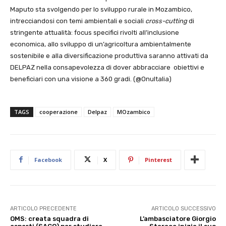
Maputo sta svolgendo per lo sviluppo rurale in Mozambico,
intrecciandosi con temi ambientali e sociali
cross-cutting
di
stringente attualità: focus specifici rivolti all’inclusione
economica, allo sviluppo di un’agricoltura ambientalmente
sostenibile e alla diversificazione produttiva saranno attivati da
DELPAZ nella consapevolezza di dover abbracciare
obiettivi e
beneficiari con una visione a 360 gradi. (@OnuItalia)
TAGS
cooperazione
Delpaz
MOzambico
Facebook
X
Pinterest
ARTICOLO PRECEDENTE
ARTICOLO SUCCESSIVO
OMS: creata squadra di
L’ambasciatore Giorgio