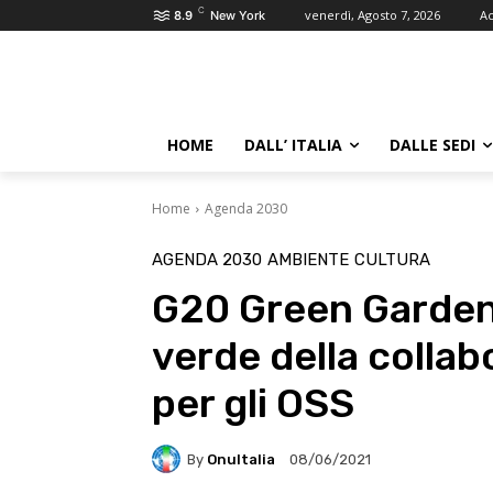
C
venerdì, Agosto 7, 2026
Ac
8.9
New York
HOME
DALL’ ITALIA
DALLE SEDI
Home
Agenda 2030
AGENDA 2030
AMBIENTE
CULTURA
G20 Green Garden,
verde della collab
per gli OSS
By
OnuItalia
08/06/2021