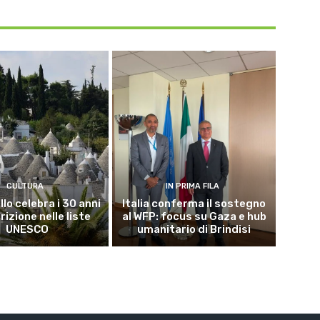
CULTURA
IN PRIMA FILA
lo celebra i 30 anni
Italia conferma il sostegno
crizione nelle liste
al WFP: focus su Gaza e hub
UNESCO
umanitario di Brindisi