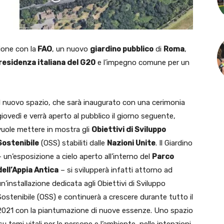
one con la
FAO
, un nuovo
giardino pubblico
di
Roma
,
residenza italiana del G20
e l’impegno comune per un
Il nuovo spazio, che sarà inaugurato con una cerimonia
giovedì e verrà aperto al pubblico il giorno seguente,
vuole mettere in mostra gli
Obiettivi di Sviluppo
Sostenibile
(OSS) stabiliti dalle
Nazioni Unite
. Il Giardino
– un’esposizione a cielo aperto all’interno del
Parco
dell’Appia Antica
– si svilupperà infatti attorno ad
un’installazione dedicata agli Obiettivi di Sviluppo
Sostenibile (OSS) e continuerà a crescere durante tutto il
2021 con la piantumazione di nuove essenze. Uno spazio