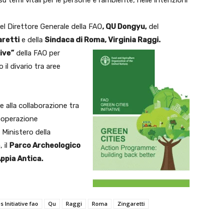
su temi vitali per le persone e l’ambiente, nelle intenzioni
del Direttore Generale della FAO
, QU Dongyu,
del
aretti
e della
Sindaca di Roma,
Virginia Raggi.
tive”
della FAO per
il divario tra aree
e alla collaborazione tra
ooperazione
il Ministero della
 il
Parco Archeologico
ppia Antica.
s Initiative fao
Qu
Raggi
Roma
Zingaretti