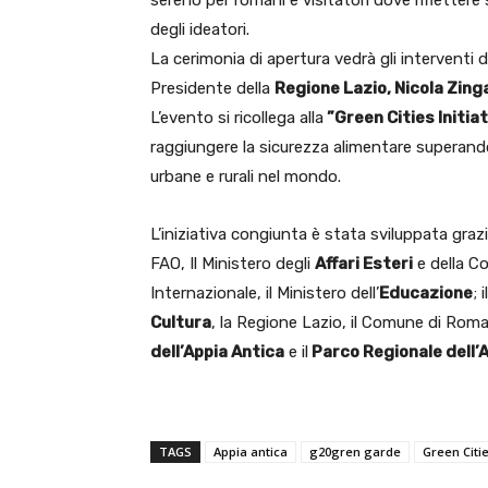
sereno per romani e visitatori dove riflettere 
degli ideatori.
La cerimonia di apertura vedrà gli interventi 
Presidente della
Regione Lazio, Nicola Zing
L’evento si ricollega alla
”Green Cities Initia
raggiungere la sicurezza alimentare superando 
urbane e rurali nel mondo.
L’iniziativa congiunta è stata sviluppata grazi
FAO, Il Ministero degli
Affari Esteri
e della C
Internazionale, il Ministero dell’
Educazione
; 
Cultura
, la Regione Lazio, il Comune di Roma,
dell’Appia Antica
e il
Parco Regionale dell’A
TAGS
Appia antica
g20gren garde
Green Citie