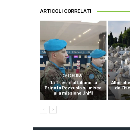
ARTICOLI CORRELATI
CASCHI BLU
Da Trieste al Libano: la
Alberobel
Brigata Pozzuolo si unisce
dall’is
alla missione Unifil