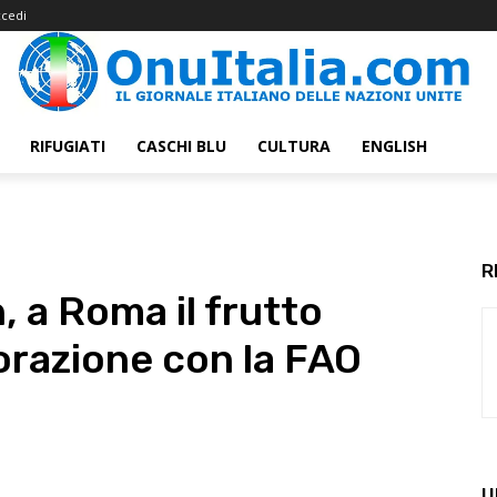
cedi
RIFUGIATI
CASCHI BLU
CULTURA
ENGLISH
R
 a Roma il frutto
orazione con la FAO
U