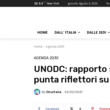
C
giovedì, Agosto 6, 2026
Ac
8.9
New York
HOME
DALL’ ITALIA
DALLE SEDI
Home
Agenda 2030
AGENDA 2030
UNODC: rapporto s
punta riflettori s
By
OnuItalia
02/02/2021
Facebook
X
Pintere