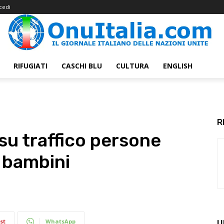
cedi
RIFUGIATI
CASCHI BLU
CULTURA
ENGLISH
R
u traffico persone
u bambini
st
WhatsApp
U