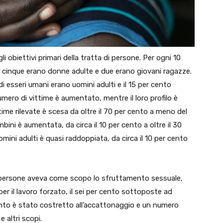
 obiettivi primari della tratta di persone. Per ogni 10
irca cinque erano donne adulte e due erano giovani ragazze.
 di esseri umani erano uomini adulti e il 15 per cento
 numero di vittime è aumentato, mentre il loro profilo è
ime rilevate è scesa da oltre il 70 per cento a meno del
ini è aumentata, da circa il 10 per cento a oltre il 30
omini adulti è quasi raddoppiata, da circa il 10 per cento
di persone aveva come scopo lo sfruttamento sessuale,
er il lavoro forzato, il sei per cento sottoposte ad
cento è stato costretto all’accattonaggio e un numero
e altri scopi.