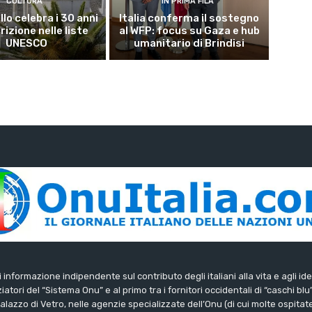
CULTURA
IN PRIMA FILA
lo celebra i 30 anni
Italia conferma il sostegno
crizione nelle liste
al WFP: focus su Gaza e hub
UNESCO
umanitario di Brindisi
di informazione indipendente sul contributo degli italiani alla vita e agli ide
iatori del “Sistema Onu” e al primo tra i fornitori occidentali di “caschi blu
lazzo di Vetro, nelle agenzie specializzate dell’Onu (di cui molte ospitate 