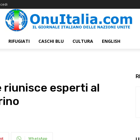
cedi
RIFUGIATI
CASCHI BLU
CULTURA
ENGLISH
R
 riunisce esperti al
rino
st
WhatsApp
U