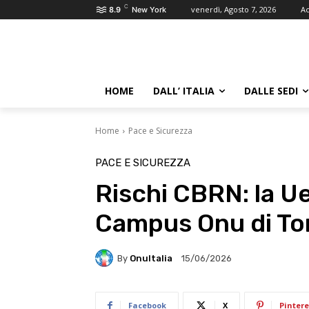
C
venerdì, Agosto 7, 2026
Ac
8.9
New York
HOME
DALL’ ITALIA
DALLE SEDI
Home
Pace e Sicurezza
PACE E SICUREZZA
Rischi CBRN: la Ue
Campus Onu di To
By
OnuItalia
15/06/2026
Facebook
X
Pintere