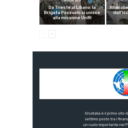
CASCHI BLU
Da Trieste al Libano: la
Alberobel
Brigata Pozzuolo si unisce
dall’is
alla missione Unifil
OnuItalia è il primo sito 
settimo posto tra i finanz
un ruolo importante nel Pa