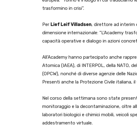
europea. “Torino è il luogo in cui traduciamo le
trasformino in crisi”.
Per
Lief Leif Villadsen
, direttore ad interim 
dimensione internazionale: “L’Academy trasfor
capacità operative e dialogo in azioni concret
All’Academy hanno partecipato anche rapprese
Atomica (IAEA), di INTERPOL, della NATO, dell
(OPCW), nonché di diverse agenzie delle Na
Presenti anche la Protezione Civile italiana, il
Nel corso della settimana sono state presenta
monitoraggio e la decontaminazione, oltre all
laboratori biologici e chimici mobili, veicoli s
addestramento virtuale.