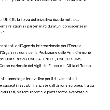
 sfide globali in soluzioni collaborative, prima che si
di UNICRI, la forza dell’iniziativa risiede nella sua
ma relazioni in partenariati duraturi, conoscenze in
e”.
ntanti dell’Agenzia Internazionale per l’Energia
’Organizzazione per la Proibizione delle Armi Chimiche
zioni Unite, tra cui UNODA, UNOCT, UNODC e OMS.
 Corpo nazionale dei Vigili del Fuoco e la Città di Torino.
te tecnologie innovative per il rilevamento, il
e capacità rescEU finanziate dall’Unione europea, tra cui
pecializzati, sistemi robotici e piattaforme avanzate di