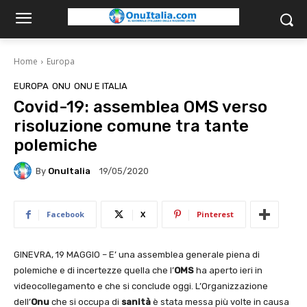
Home
Europa
EUROPA
ONU
ONU E ITALIA
Covid-19: assemblea OMS verso
risoluzione comune tra tante
polemiche
By
OnuItalia
19/05/2020
Facebook
X
Pinterest
GINEVRA, 19 MAGGIO – E’ una assemblea generale piena di
polemiche e di incertezze quella che l’
OMS
ha aperto ieri in
videocollegamento e che si conclude oggi. L’Organizzazione
dell’
Onu
che si occupa di
sanità
è stata messa più volte in causa