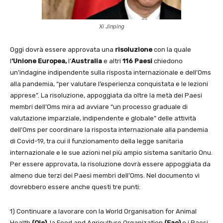
Xi Jinping
Oggi dovrà essere approvata una
risoluzione
con la quale
l
‘Unione Europea,
l’
Australia
e altri
116 Paesi
chiedono
un’indagine indipendente sulla risposta internazionale e dell’Oms
alla pandemia, “per valutare l’esperienza conquistata e le lezioni
apprese”. La risoluzione, appoggiata da oltre la metà dei Paesi
membri dell’Oms mira ad avviare “un processo graduale di
valutazione imparziale, indipendente e globale” delle attività
dell’Oms per coordinare la risposta internazionale alla pandemia
di Covid-19, tra cui il funzionamento della legge sanitaria
internazionale e le sue azioni nel più ampio sistema sanitario Onu.
Per essere approvata, la risoluzione dovrà essere appoggiata da
almeno due terzi dei Paesi membri dell’Oms. Nel documento vi
dovrebbero essere anche questi tre punti:
1) Continuare a lavorare con la World Organisation for Animal
Health
(Oie)
, la Food and Agriculture Organization
(Fao)
e i Paesi