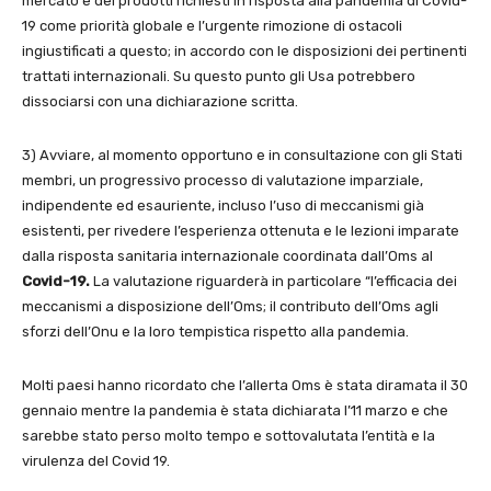
mercato e dei prodotti richiesti in risposta alla pandemia di Covid-
19 come priorità globale e l’urgente rimozione di ostacoli
ingiustificati a questo; in accordo con le disposizioni dei pertinenti
trattati internazionali. Su questo punto gli Usa potrebbero
dissociarsi con una dichiarazione scritta.
3) Avviare, al momento opportuno e in consultazione con gli Stati
membri, un progressivo processo di valutazione imparziale,
indipendente ed esauriente, incluso l’uso di meccanismi già
esistenti, per rivedere l’esperienza ottenuta e le lezioni imparate
dalla risposta sanitaria internazionale coordinata dall’Oms al
Covid-19.
La valutazione riguarderà in particolare “l’efficacia dei
meccanismi a disposizione dell’Oms; il contributo dell’Oms agli
sforzi dell’Onu e la loro tempistica rispetto alla pandemia.
Molti paesi hanno ricordato che l’allerta Oms è stata diramata il 30
gennaio mentre la pandemia è stata dichiarata l’11 marzo e che
sarebbe stato perso molto tempo e sottovalutata l’entità e la
virulenza del Covid 19.