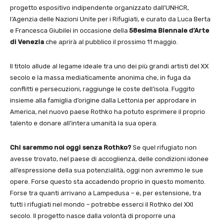
progetto espositivo indipendente organizzato dall’UNHCR,
l’Agenzia delle Nazioni Unite per i Rifugiati, e curato da Luca Berta
e Francesca Giubilei in occasione della
58esima Biennale d’Arte
di Venezia
che aprirà al pubblico il prossimo 11 maggio.
Il titolo allude al legame ideale tra uno dei più grandi artisti del XX
secolo e la massa mediaticamente anonima che, in fuga da
conflitti e persecuzioni, raggiunge le coste dell’isola. Fuggito
insieme alla famiglia d’origine dalla Lettonia per approdare in
America, nel nuovo paese Rothko ha potuto esprimere il proprio
talento e donare all’intera umanità la sua opera.
Chi saremmo noi oggi senza Rothko?
Se quel rifugiato non
avesse trovato, nel paese di accoglienza, delle condizioni idonee
all’espressione della sua potenzialità, oggi non avremmo le sue
opere. Forse questo sta accadendo proprio in questo momento.
Forse tra quanti arrivano a Lampedusa – e, per estensione, tra
tutti i rifugiati nel mondo – potrebbe esserci il Rothko del XXI
secolo. Il progetto nasce dalla volontà di proporre una