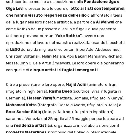
settecentesco messo a disposizione dalla
Fondazione Ugo e
Olga Levi
, e presenterà le opere di
otto artisti contemporanei,
che hanno vissuto l’esperienza dell’esilio
o affrontato il tema
della fuga nella loro ricerca artistica, a partire da
Ai Weiwei
che
come Rothko ha un passato di esilio e fuga il quale presenta
un’opera provocatoria: un “
fake Rothko”
, ovvero una
riproduzione del lavoro del maestro realizzata usando blocchetti
di
LEGO
donati da migliaia di volontari. E poi Adel Abdessemed,
Christian Boltanski, Nalini Malani, Abu Bakarr Mansaray, Richard
Mosse, Dinh Q. Lê e Artur Żmijewski. Le loro opere dialogheranno
con quelle di
cinque artisti rifugiati emergenti
.
Oltre a presentare le loro opere,
Majid Adin
(animatore, Iran,
rifugiato in Inghilterra),
Rasha Deeb
(scultrice, Siria, rifugiata in
Germania),
Hassan Yare
(fumettista, Somalia, rifugiato in Kenya),
Mohamed Keita
(fotografo, Costa d’Avorio, rifugiato in Italia) e
Bnar Sardar Sidiq
(fotografa, Iraq, rifugiata in Inghilterra)
saranno a Venezia dal 28 aprile al 23 maggio per partecipare ad
una
residenza artistica,
organizzata in collaborazione con il
progetto Waterlines
, promosso dal Collegio Internazionale