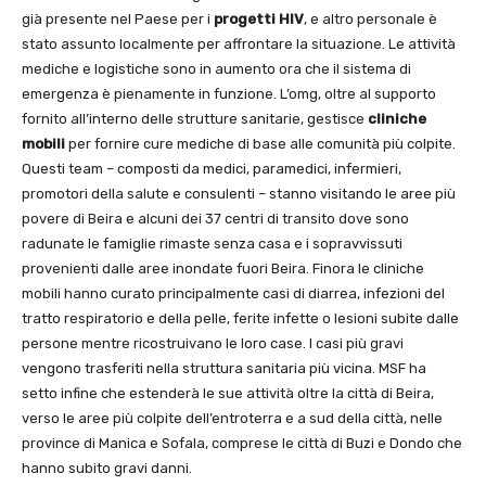
già presente nel Paese per i
progetti HIV
, e altro personale è
stato assunto localmente per affrontare la situazione. Le attività
mediche e logistiche sono in aumento ora che il sistema di
emergenza è pienamente in funzione. L’omg, oltre al supporto
fornito all’interno delle strutture sanitarie, gestisce
cliniche
mobili
per fornire cure mediche di base alle comunità più colpite.
Questi team – composti da medici, paramedici, infermieri,
promotori della salute e consulenti – stanno visitando le aree più
povere di Beira e alcuni dei 37 centri di transito dove sono
radunate le famiglie rimaste senza casa e i sopravvissuti
provenienti dalle aree inondate fuori Beira. Finora le cliniche
mobili hanno curato principalmente casi di diarrea, infezioni del
tratto respiratorio e della pelle, ferite infette o lesioni subite dalle
persone mentre ricostruivano le loro case. I casi più gravi
vengono trasferiti nella struttura sanitaria più vicina. MSF ha
setto infine che estenderà le sue attività oltre la città di Beira,
verso le aree più colpite dell’entroterra e a sud della città, nelle
province di Manica e Sofala, comprese le città di Buzi e Dondo che
hanno subito gravi danni.