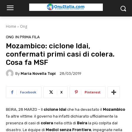
Home
Ong
ONG
IN PRIMA FILA
Mozambico: ciclone Idai,
confermati primi casi di colera.
Cosa fa MSF
By
Maria Novella Topi
28/03/2019
Facebook
X
Pinterest
BEIRA, 28 MARZO – Il
ciclone Idai
che ha devastato il
Mozambico
fa altre vittime: il governo ha infatti dichiarato ufficialmente la
presenza di casi di
colera
nella città di
Beira
la più colpita dal
disastro. Le équipe di
Medici senza Frontiere
, impegnate nella