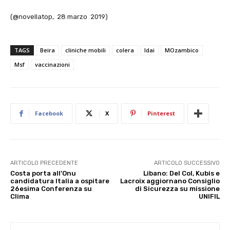
(@novellatop, 28 marzo 2019)
TAGS
Beira
cliniche mobili
colera
Idai
MOzambico
Msf
vaccinazioni
Facebook
X
Pinterest
ARTICOLO PRECEDENTE
ARTICOLO SUCCESSIVO
Costa porta all’Onu
Libano: Del Col, Kubis e
candidatura Italia a ospitare
Lacroix aggiornano Consiglio
26esima Conferenza su
di Sicurezza su missione
Clima
UNIFIL