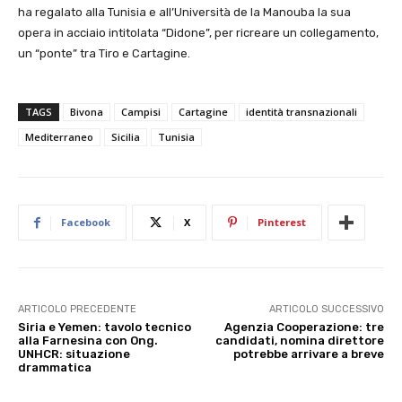
ha regalato alla Tunisia e all’Università de la Manouba la sua
opera in acciaio intitolata “Didone”, per ricreare un collegamento,
un “ponte” tra Tiro e Cartagine.
TAGS
Bivona
Campisi
Cartagine
identità transnazionali
Mediterraneo
Sicilia
Tunisia
Facebook
X
Pinterest
ARTICOLO PRECEDENTE
ARTICOLO SUCCESSIVO
Siria e Yemen: tavolo tecnico
Agenzia Cooperazione: tre
alla Farnesina con Ong.
candidati, nomina direttore
UNHCR: situazione
potrebbe arrivare a breve
drammatica