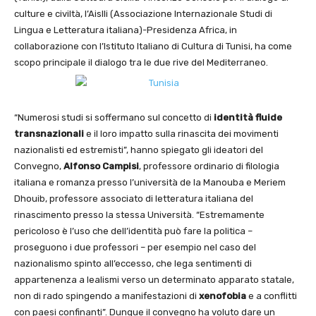
culture e civiltà, l’Aislli (Associazione Internazionale Studi di
Lingua e Letteratura italiana)-Presidenza Africa, in
collaborazione con l’Istituto Italiano di Cultura di Tunisi, ha come
scopo principale il dialogo tra le due rive del Mediterraneo.
“Numerosi studi si soffermano sul concetto di
identità fluide
transnazionali
e il loro impatto sulla rinascita dei movimenti
nazionalisti ed estremisti”, hanno spiegato gli ideatori del
Convegno,
Alfonso Campisi
, professore ordinario di filologia
italiana e romanza presso l’università de la Manouba e Meriem
Dhouib, professore associato di letteratura italiana del
rinascimento presso la stessa Università. “Estremamente
pericoloso è l’uso che dell’identità può fare la politica –
proseguono i due professori – per esempio nel caso del
nazionalismo spinto all’eccesso, che lega sentimenti di
appartenenza a lealismi verso un determinato apparato statale,
non di rado spingendo a manifestazioni di
xenofobia
e a conflitti
con paesi confinanti”. Dunque il convegno ha voluto dare un