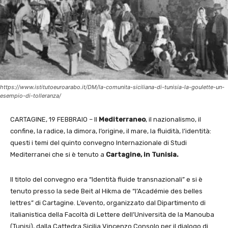
https://www.istitutoeuroarabo.it/DM/la-comunita-siciliana-di-tunisia-la-goulette-un-
esempio-di-tolleranza/
CARTAGINE, 19 FEBBRAIO – Il
Mediterraneo
, il nazionalismo, il
confine, la radice, la dimora, l’origine, il mare, la fluidità, l’identità:
questi i temi del quinto convegno Internazionale di Studi
Mediterranei che si è tenuto a
Cartagine, in Tunisia.
Il titolo del convegno era “Identità fluide transnazionali” e si è
tenuto presso la sede Beit al Hikma de “l’Académie des belles
lettres” di Cartagine. L’evento, organizzato dal Dipartimento di
italianistica della Facoltà di Lettere dell’Università de la Manouba
(Tunisi), dalla Cattedra Sicilia Vincenzo Consolo per il dialogo di