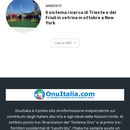
AMBIENTE
Il sistema ricerca di Trieste e del
Friuli in vetrina in ottobre a New
York
Carica altri
OnuItalia è il primo sito di informazione indipendente sul
contributo degli italiani alla vita e agli ideali delle Nazioni Unite. Al
settimo posto tra i finanziatori del “Sistema Onu” e al primo tra i
fornitori occidentali di “caschi blu”, l’Italia ha sempre avuto un