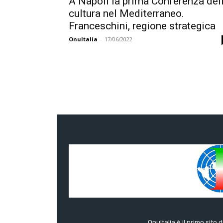
A Napoli la prima Conferenza del
cultura nel Mediterraneo.
Franceschini, regione strategica
OnuItalia
-
17/06/2022
OnuItalia è il primo sito 