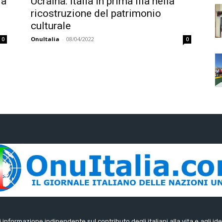
la
Ucraina: Italia in prima fila nella
ricostruzione del patrimonio
culturale
OnuItalia
-
08/04/2022
0
0
di informazione indipendente sul contributo degli italiani alla vita e agli ide