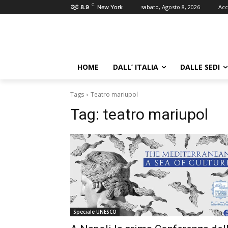
C
sabato, Agosto 8, 2026
Acc
8.9
New York
HOME
DALL’ ITALIA
DALLE SEDI
Tags
Teatro mariupol
Tag:
teatro mariupol
Speciale UNESCO