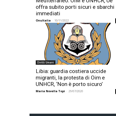
Mediterraneo: OIM e UNHCR, Ue
offra subito porti sicuri e sbarchi
immediati
OnuItalia
-
10/11/2022
Diritti Umani
Libia: guardia costiera uccide
migranti, la protesta di Oim e
UNHCR, ‘Non è porto sicuro’
Maria Novella Topi
-
29/07/2020