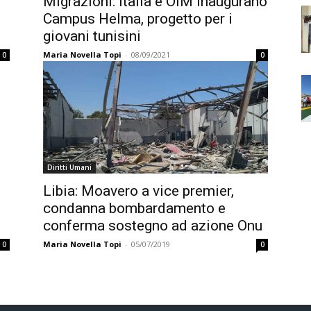
Migrazioni: Italia e OIM inaugurano
Campus Helma, progetto per i
giovani tunisini
Maria Novella Topi
-
08/09/2021
0
0
Diritti Umani
Libia: Moavero a vice premier,
condanna bombardamento e
conferma sostegno ad azione Onu
Maria Novella Topi
-
05/07/2019
0
0