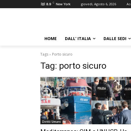
C
giovedì, Agosto 6, 2026
Ac
8.9
New York
HOME
DALL’ ITALIA
DALLE SEDI
Tags
Porto sicuro
Tag:
porto sicuro
Diritti Umani