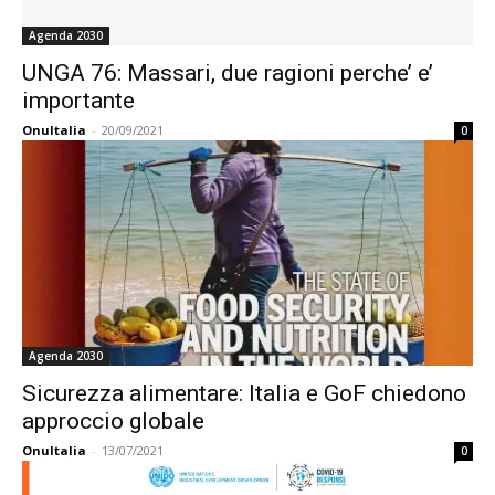
Agenda 2030
UNGA 76: Massari, due ragioni perche’ e’
importante
OnuItalia
-
20/09/2021
0
Agenda 2030
Sicurezza alimentare: Italia e GoF chiedono
approccio globale
OnuItalia
-
13/07/2021
0