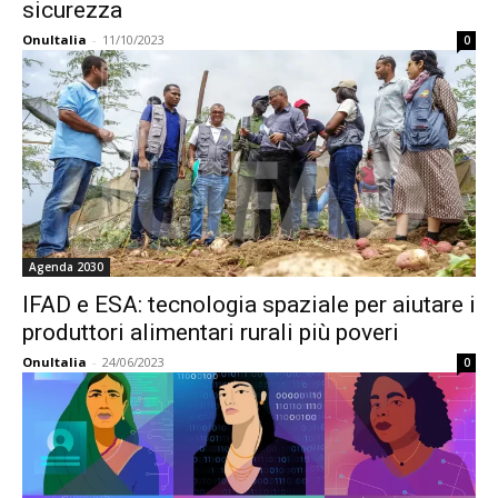
sicurezza
OnuItalia
-
11/10/2023
0
Agenda 2030
IFAD e ESA: tecnologia spaziale per aiutare i
produttori alimentari rurali più poveri
OnuItalia
-
24/06/2023
0