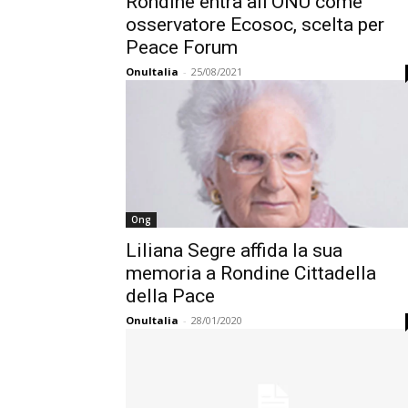
Rondine entra all’ONU come
osservatore Ecosoc, scelta per
Peace Forum
OnuItalia
-
25/08/2021
Ong
Liliana Segre affida la sua
memoria a Rondine Cittadella
della Pace
OnuItalia
-
28/01/2020