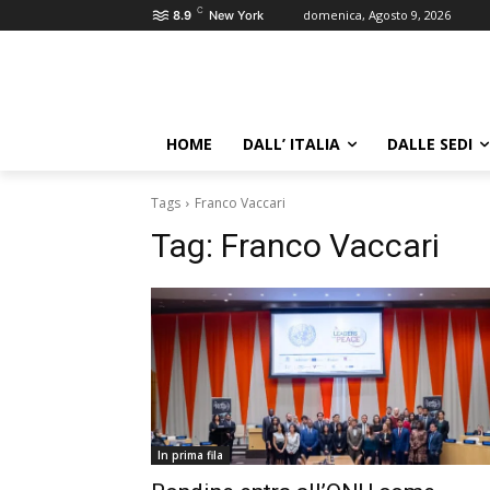
C
domenica, Agosto 9, 2026
8.9
New York
HOME
DALL’ ITALIA
DALLE SEDI
Tags
Franco Vaccari
Tag:
Franco Vaccari
In prima fila