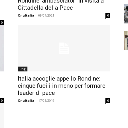
Rondine: ambasciatori in visita a
Cittadella della Pace
OnuItalia
-
09/07/2021
0
0
Ong
Italia accoglie appello Rondine:
cinque fucili in meno per formare
leader di pace
OnuItalia
-
17/05/2019
0
0