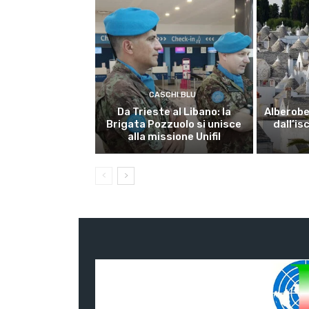
CASCHI BLU
Da Trieste al Libano: la
Alberobel
Brigata Pozzuolo si unisce
dall’is
alla missione Unifil