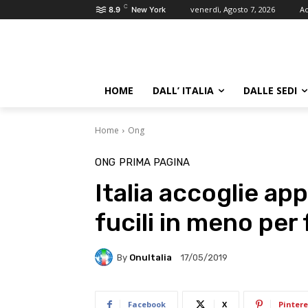
C
venerdì, Agosto 7, 2026
Ac
8.9
New York
HOME
DALL’ ITALIA
DALLE SEDI
Home
Ong
ONG
PRIMA PAGINA
Italia accoglie ap
fucili in meno per
By
OnuItalia
17/05/2019
Facebook
X
Pintere