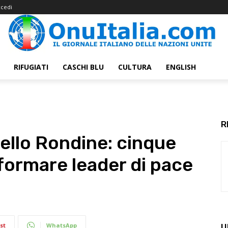
cedi
RIFUGIATI
CASCHI BLU
CULTURA
ENGLISH
R
pello Rondine: cinque
 formare leader di pace
st
WhatsApp
U