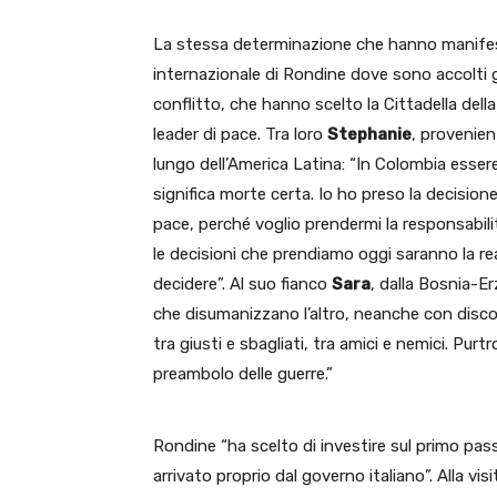
La stessa determinazione che hanno manifes
internazionale di Rondine dove sono accolti g
conflitto, che hanno scelto la Cittadella dell
leader di pace. Tra loro
Stephanie
, provenien
lungo dell’America Latina: “In Colombia essere
significa morte certa. Io ho preso la decisione
pace, perché voglio prendermi la responsabili
le decisioni che prendiamo oggi saranno la rea
decidere”. Al suo fianco
Sara
, dalla Bosnia-Er
che disumanizzano l’altro, neanche con discorsi
tra giusti e sbagliati, tra amici e nemici. Pu
preambolo delle guerre.”
Rondine “ha scelto di investire sul primo pass
arrivato proprio dal governo italiano”. Alla vi