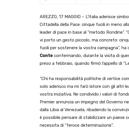
AREZZO, 17 MAGGIO – L’Italia aderisce simbo
Cittadella della Pace: cinque fucili in meno al
leader di pace in base al “metodo Rondine”.
vi porto un gesto piccolo, ma concreto: cinque
fucili per sostenere la vostra campagna”, ha 
Conte
confermando, durante la visita di ques
preso a febbraio, quando firmò l’appello di “L
“Chi ha responsabilità politiche di vertice c
solo aderisco ma mi farò latore con gli altri 
vostra iniziativa. Ne condivido i valori di fond
Premier annuncia un impegno del Governo nella 
dalla Libia al Venezuela, ribadendo la convin
è possibile pensare di stabilizzare un paese co
necessita di “feroce determinazione”.