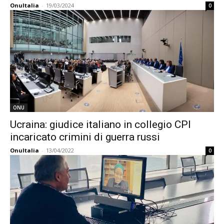
OnuItalia
-
19/03/2024
0
ONU
Ucraina: giudice italiano in collegio CPI
incaricato crimini di guerra russi
OnuItalia
-
13/04/2022
0