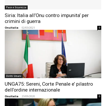
Pace e Sicurezza
Siria: Italia all’Onu contro impunita’ per
crimini di guerra
OnuItalia
-
02/03/2021
0
Diritti Umani
UNGA75: Sereni, Corte Penale e’ pilastro
dell’ordine internazionale
OnuItalia
-
23/09/2020
0