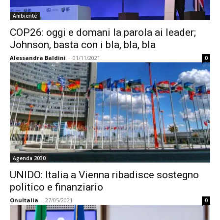
Ambiente
COP26: oggi e domani la parola ai leader;
Johnson, basta con i bla, bla, bla
Alessandra Baldini
-
01/11/2021
0
Agenda 2030
UNIDO: Italia a Vienna ribadisce sostegno
politico e finanziario
OnuItalia
-
27/05/2021
0