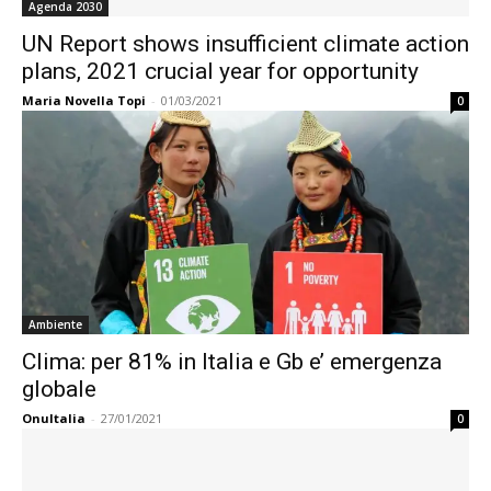
Agenda 2030
UN Report shows insufficient climate action
plans, 2021 crucial year for opportunity
Maria Novella Topi
-
01/03/2021
0
Ambiente
Clima: per 81% in Italia e Gb e’ emergenza
globale
OnuItalia
-
27/01/2021
0