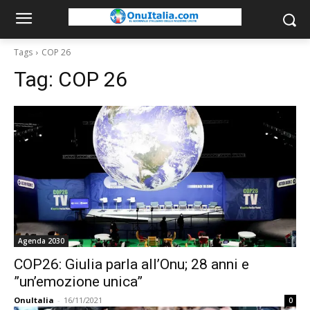
Tags
COP 26
Tag:
COP 26
Agenda 2030
COP26: Giulia parla all’Onu; 28 anni e
”un’emozione unica”
OnuItalia
-
16/11/2021
0