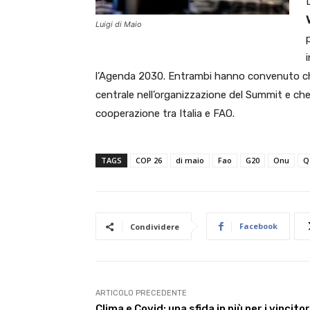
Luigi di Maio
l’Agenda 2030. Entrambi hanno convenuto che
centrale nell’organizzazione del Summit e che 
cooperazione tra Italia e FAO.
TAGS
COP 26
di maio
Fao
G20
Onu
Q
Facebook
Condividere
ARTICOLO PRECEDENTE
Clima e Covid: una sfida in più per i vincitor