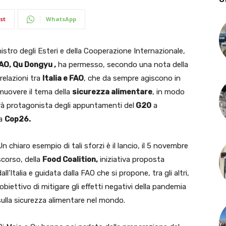
st
WhatsApp
stro degli Esteri e della Cooperazione Internazionale,
AO, Qu Dongyu ,
ha permesso, secondo una nota della
relazioni tra
Italia e FAO
, che da sempre agiscono in
romuovere il tema della
sicurezza alimentare
, in modo
sarà protagonista degli appuntamenti del
G20
a
la
Cop26.
Un chiaro esempio di tali sforzi è il lancio, il 5 novembre
scorso, della
Food Coalition,
iniziativa proposta
dall’Italia e guidata dalla FAO che si propone, tra gli altri,
l’obiettivo di mitigare gli effetti negativi della pandemia
sulla sicurezza alimentare nel mondo.