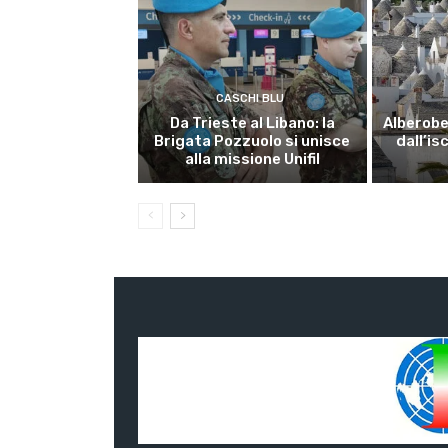
CASCHI BLU
Da Trieste al Libano: la
Alberobel
Brigata Pozzuolo si unisce
dall’is
alla missione Unifil