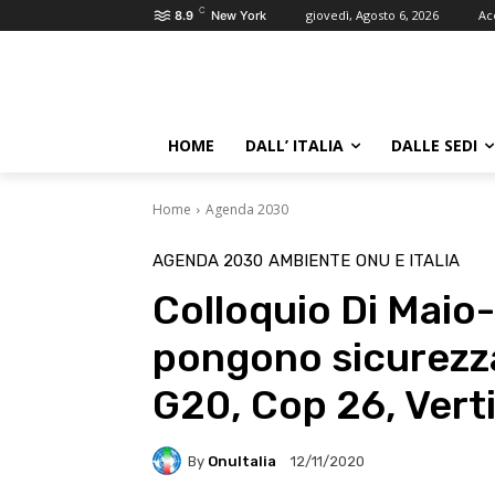
C
giovedì, Agosto 6, 2026
Ac
8.9
New York
HOME
DALL’ ITALIA
DALLE SEDI
Home
Agenda 2030
AGENDA 2030
AMBIENTE
ONU E ITALIA
Colloquio Di Maio-
pongono sicurezza
G20, Cop 26, Vert
By
OnuItalia
12/11/2020