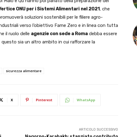
Di Maio e Qu hanno poi parlato della preparazione del
Vertice ONU per i Sistemi Alimentari
nel 2021
, che
promuoverà soluzioni sostenibili per le filiere agro-
industriali verso l’obiettivo Fame Zero e in linea con tutta
 il ruolo delle
agenzie con sede a Roma
debba essere
questo sia un altro ambito in cui rafforzare la
sicurezza alimentare
X
Pinterest
WhatsApp
ARTICOLO SUCCESSIVO
i
Nagorno-Karabakh: stanziato contributo