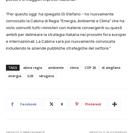
”Per questo oggi ha spiegato Di Stefano – ho nuovamente
convocato la Cabina di Regia “Energia, Ambiente e Clima” che ha
visto coinvolti tutti i ministeri con materie convergenti su questi
ambiti per delineare la strategia italiana nei prossimi fora europei
e internazionali. La Cabina sarà poi nuovamente convocata
includendo le aziende pubbliche strategiche del settore.”
TAGS
abina regia
ambiente
clima
COP 26
di stegfano
energia
G20
idrogeno
Facebook
X
Pinterest
ARTICOLO PRECEDENTE
ARTICOLO SUCCESSIVO