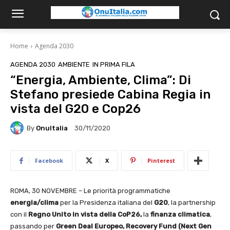
Home
Agenda 2030
AGENDA 2030
AMBIENTE
IN PRIMA FILA
“Energia, Ambiente, Clima”: Di
Stefano presiede Cabina Regia in
vista del G20 e Cop26
By
OnuItalia
30/11/2020
Facebook
X
Pinterest
ROMA, 30 NOVEMBRE – Le priorità programmatiche
energia/clima
per la Presidenza italiana del
G20
, la partnership
con il
Regno Unito in vista della CoP26,
la
finanza
climatica
,
passando per
Green Deal Europeo, Recovery Fund (Next Gen