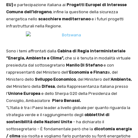
EU)
e partecipazione italiana ai
Progetti Europei di Interesse
Comune dell’idrogeno
, infine la questione della sicurezza
energetica nello
scacchiere mediterraneo
e i futuri progetti
infrastrutturali nella Regione.
Sono i temi affrontati dalla
Cabina di Regia interministeriale
“Energia, Ambiente e Clima”,
che si è tenuta in modalità virtuale
presieduta dal sottosegretario
Manlio Di
Stefano
e con
rappresentanti del Ministero dell’
Economia e Finanz
e, del
Ministero dello
Sviluppo Economico
, del Ministero dell’
Ambiente,
del Ministero della
Difesa
, della Rappresentanza italiana presso
l’
Unione Europea
e dello Sherpa G20 della Presidenza del
Consiglio, Ambaciatore
Piero Benassi.
”L’Italia è tra i Paesi leader a livello globale per quanto riguarda la
strategia verde e il raggiungimento degli
obbiettivi di
sostenibilità delle Nazioni Unite
– ha dichiarato il
sottosegretario – È fondamentale però che la
dicotomia energia
/ clima
sia risolta e vogliamo farlo puntando su fonti energetiche