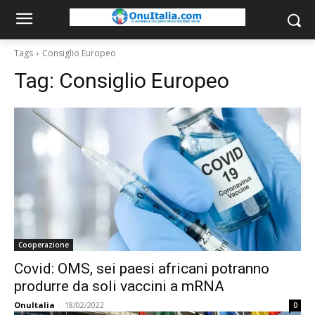
Tags
Consiglio Europeo
Tag:
Consiglio Europeo
Cooperazione
Covid: OMS, sei paesi africani potranno
produrre da soli vaccini a mRNA
OnuItalia
-
18/02/2022
0