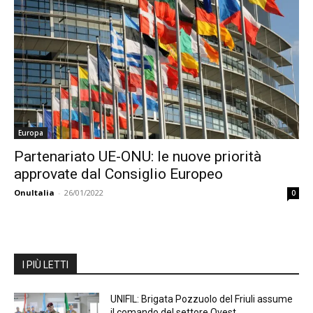
Europa
Partenariato UE-ONU: le nuove priorità
approvate dal Consiglio Europeo
OnuItalia
-
26/01/2022
0
I PIÙ LETTI
UNIFIL: Brigata Pozzuolo del Friuli assume
il comando del settore Ovest