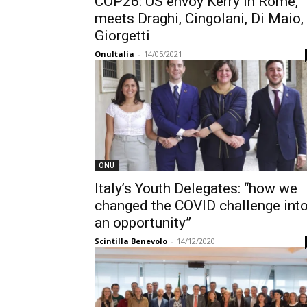
COP26: US envoy Kerry in Rome,
meets Draghi, Cingolani, Di Maio,
Giorgetti
OnuItalia
-
14/05/2021
ONU
Italy’s Youth Delegates: “how we
changed the COVID challenge int
an opportunity”
Scintilla Benevolo
-
14/12/2020