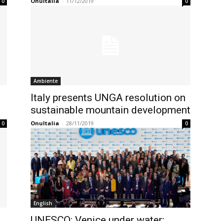
OnuItalia
-
11/12/2019
0
0
Ambiente
Italy presents UNGA resolution on
sustainable mountain development
OnuItalia
-
28/11/2019
0
0
English
UNESCO: Venice under water;