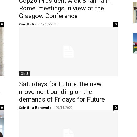
Cop26 President Alok Sharma in
Rome: meetings in view of the
Glasgow Conference
OnuItalia
-
12/05/2021
0
0
ONU
Saturdays for Future: the new
o
movement building on the
demands of Fridays for Future
Scintilla Benevolo
-
29/11/2020
0
0