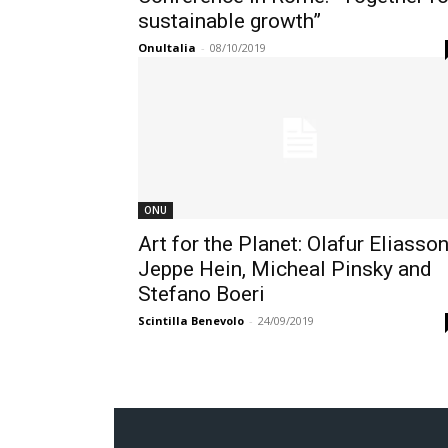
sustainable growth”
OnuItalia
-
08/10/2019
ONU
Art for the Planet: Olafur Eliasson
Jeppe Hein, Micheal Pinsky and
Stefano Boeri
Scintilla Benevolo
-
24/09/2019