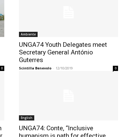
Ambiente
UNGA74 Youth Delegates meet
Secretary General António
Guterres
Scintilla Benevolo
-
12/10/2019
0
0
English
n
UNGA74: Conte, “Inclusive
r
humanism is path for effective