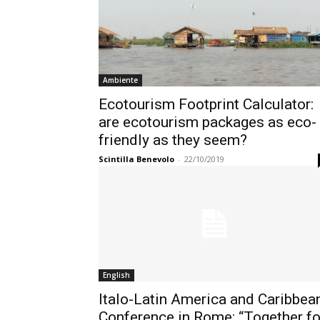
Ambiente
Ecotourism Footprint Calculator:
are ecotourism packages as eco-
friendly as they seem?
Scintilla Benevolo
-
22/10/2019
English
Italo-Latin America and Caribbea
Conference in Rome: “Together fo