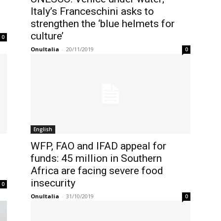
Italy’s Franceschini asks to
strengthen the ‘blue helmets for
culture’
0
OnuItalia
-
20/11/2019
0
English
WFP, FAO and IFAD appeal for
funds: 45 million in Southern
Africa are facing severe food
insecurity
0
OnuItalia
-
31/10/2019
0