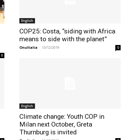
English
COP25: Costa, “siding with Africa
means to side with the planet”
OnuItalia
-
13/12/2019
0
0
English
Climate change: Youth COP in
Milan next October, Greta
Thurnburg is invited