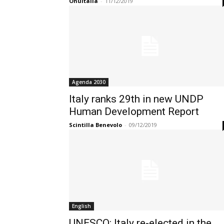
OnuItalia
-
11/12/2019
Agenda 2030
Italy ranks 29th in new UNDP
Human Development Report
Scintilla Benevolo
-
09/12/2019
English
UNESCO: Italy re-elected in the