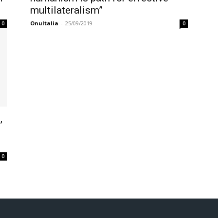
multilateralism”
OnuItalia
-
25/09/2019
0
0
,
0