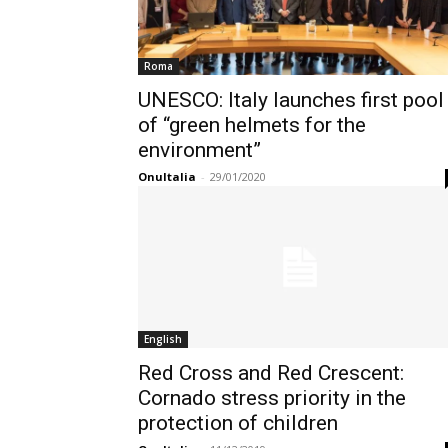
Roma
UNESCO: Italy launches first pool
of “green helmets for the
environment”
OnuItalia
-
29/01/2020
English
Red Cross and Red Crescent:
Cornado stress priority in the
protection of children