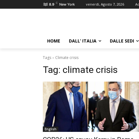
C
venerdì, Agosto 7, 2026
Ac
8.9
New York
HOME
DALL’ ITALIA
DALLE SEDI
Tags
Climate crisis
Tag:
climate crisis
English