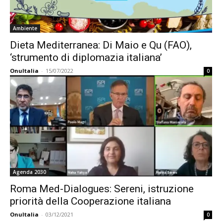
Ambiente
Dieta Mediterranea: Di Maio e Qu (FAO),
‘strumento di diplomazia italiana’
OnuItalia
-
15/07/2022
0
Agenda 2030
Roma Med-Dialogues: Sereni, istruzione
priorità della Cooperazione italiana
OnuItalia
-
03/12/2021
0