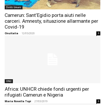
Diritti Umani
Camerun: Sant’Egidio porta aiuti nelle
carceri. Amnesty, situazione allarmante per
Covid-19
OnuItalia
-
12/05/2020
0
ONU
Africa: UNHCR chiede fondi urgenti per
rifugiati Camerun e Nigeria
Maria Novella Topi
-
27/03/2019
0