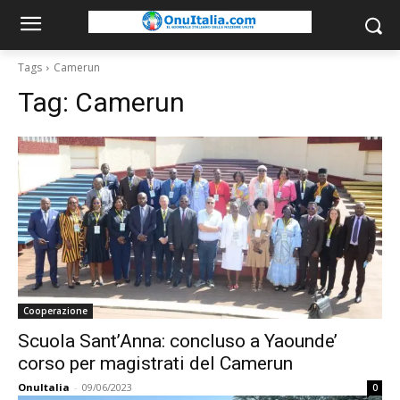
Tags
Camerun
Tag:
Camerun
Cooperazione
Scuola Sant’Anna: concluso a Yaounde’
corso per magistrati del Camerun
OnuItalia
-
09/06/2023
0