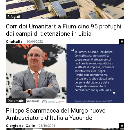
Rifugiati
Corridoi Umanitari: a Fiumicino 95 profughi
dai campi di detenzione in Libia
OnuItalia
-
30/06/2022
0
Diplomatici
Filippo Scammacca del Murgo nuovo
Ambasciatore d’Italia a Yaoundé
Giorgio del Gallo
-
23/10/2021
0