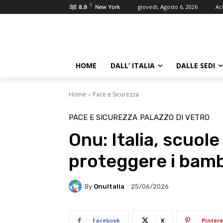
C
giovedì, Agosto 6, 2026
Ac
8.9
New York
HOME
DALL’ ITALIA
DALLE SEDI
Home
Pace e Sicurezza
PACE E SICUREZZA
PALAZZO DI VETRO
Onu: Italia, scuole
proteggere i bamb
By
OnuItalia
25/06/2026
Facebook
X
Pintere