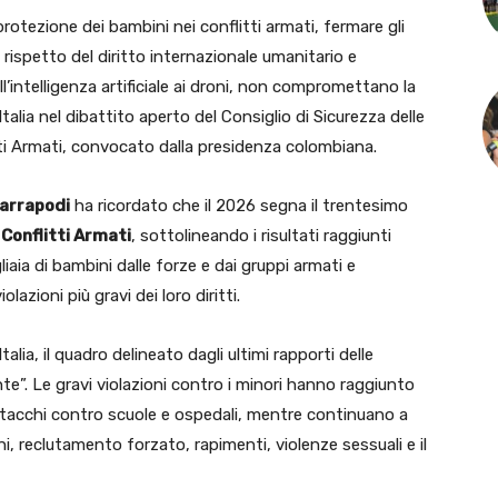
tezione dei bambini nei conflitti armati, fermare gli
 rispetto del diritto internazionale umanitario e
ll’intelligenza artificiale ai droni, non compromettano la
’Italia nel dibattito aperto del Consiglio di Sicurezza delle
tti Armati, convocato dalla presidenza colombiana.
Marrapodi
ha ricordato che il 2026 segna il trentesimo
 Conflitti Armati
, sottolineando i risultati raggiunti
igliaia di bambini dalle forze e dai gruppi armati e
olazioni più gravi dei loro diritti.
lia, il quadro delineato dagli ultimi rapporti delle
e”. Le gravi violazioni contro i minori hanno raggiunto
attacchi contro scuole e ospedali, mentre continuano a
oni, reclutamento forzato, rapimenti, violenze sessuali e il