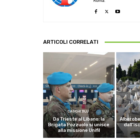
Roma.
ARTICOLI CORRELATI
CASCHI BLU
Da Trieste al Libano: la
Alberobel
Brigata Pozzuolo si unisce
dall’is
alla missione Unifil