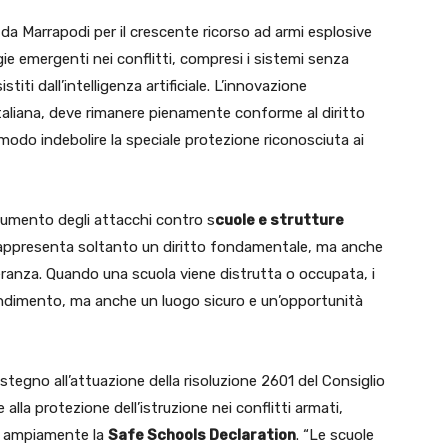
a Marrapodi per il crescente ricorso ad armi esplosive
gie emergenti nei conflitti, compresi i sistemi senza
stiti dall’intelligenza artificiale. L’innovazione
taliana, deve rimanere pienamente conforme al diritto
modo indebolire la speciale protezione riconosciuta ai
l’aumento degli attacchi contro s
cuole e strutture
 rappresenta soltanto un diritto fondamentale, ma anche
eranza. Quando una scuola viene distrutta o occupata, i
endimento, ma anche un luogo sicuro e un’opportunità
stegno all’attuazione della risoluzione 2601 del Consiglio
alla protezione dell’istruzione nei conflitti armati,
iù ampiamente la
Safe Schools Declaration
. “Le scuole