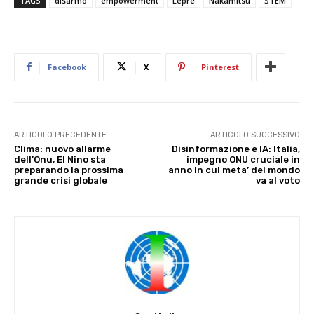
TAGS
disarmo
empowerment
Lepre
Nakamitsu
STEM
Facebook
X
Pinterest
ARTICOLO PRECEDENTE
ARTICOLO SUCCESSIVO
Clima: nuovo allarme
Disinformazione e IA: Italia,
dell’Onu, El Nino sta
impegno ONU cruciale in
preparando la prossima
anno in cui meta’ del mondo
grande crisi globale
va al voto