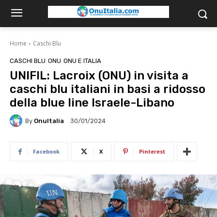
Home
Caschi Blu
CASCHI BLU
ONU
ONU E ITALIA
UNIFIL: Lacroix (ONU) in visita a
caschi blu italiani in basi a ridosso
della blue line Israele-Libano
By
OnuItalia
30/01/2024
Facebook
X
Pinterest