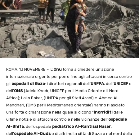
ROMA, 13 NOVEMBRE – L’
Onu
torna a chiedere un’azione
internazionale urgente per porre fine agli attacchi in corso contro
gli
ospedali di Gaza
: i direttori regionali dell’
UNFPA
, dell’
UNICEF
e
dell’
OMS
(Adele Khodr, UNICEF per il Medio Oriente e il Nord
Africa); Laila Baker, (UNFPA per gli Stati Arabi) e Ahmed Al-
Mandhari, (OMS per il Mediterraneo orientale) hanno rilasciato
una forte dichiarazione nella quale si dicono ”
inorriditi
dalle
ultime notizie di attacchi contro e nelle vicinanze dell’
ospedale
Al-Shifa
, dell’ospedale
pediatrico Al-Rantissi Naser
,
dell’
ospedale Al-Quds
e di altri nella città di Gaza e nel nord della