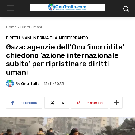
Home
Diritti Umani
DIRITTI UMANI
IN PRIMA FILA
MEDITERRANEO
Gaza: agenzie dell’Onu ‘inorridite’
chiedono ‘azione internazionale
subito’ per ripristinare diritti
umani
By
OnuItalia
13/11/2023
Facebook
X
Pinterest