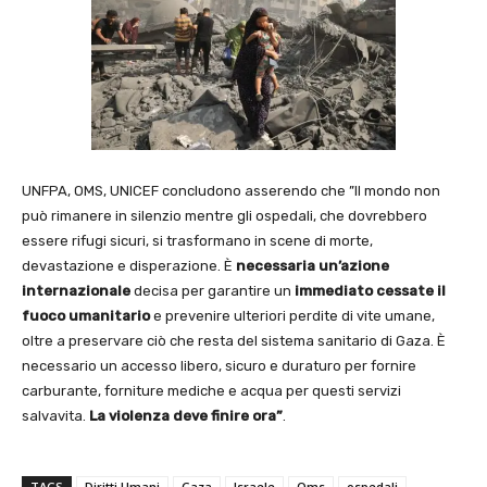
UNFPA, OMS, UNICEF concludono asserendo che ”Il mondo non
può rimanere in silenzio mentre gli ospedali, che dovrebbero
essere rifugi sicuri, si trasformano in scene di morte,
devastazione e disperazione. È
necessaria un’azione
internazionale
decisa per garantire un
immediato cessate il
fuoco umanitario
e prevenire ulteriori perdite di vite umane,
oltre a preservare ciò che resta del sistema sanitario di Gaza. È
necessario un accesso libero, sicuro e duraturo per fornire
carburante, forniture mediche e acqua per questi servizi
salvavita.
La violenza deve finire ora”
.
TAGS
Diritti Umani
Gaza
Israele
Oms
ospedali