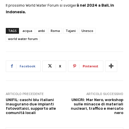
Il prossimo World Water Forum si svolger
à nel 2024 a Bali, in
Indonesia.
TAGS
acqua
anbi
Roma
Tajani
Unesco
world water forum
Facebook
X
Pinterest
ARTICOLO PRECEDENTE
ARTICOLO SUCCESSIVO
UNIFIL: caschi blu italiani
UNICRI: Mar Nero, workshop
inaugurano due impianti
sulle minacce di materiali
fotovoltaici, supporto alle
nucleari, traffico e mercato
comunità locali
nero