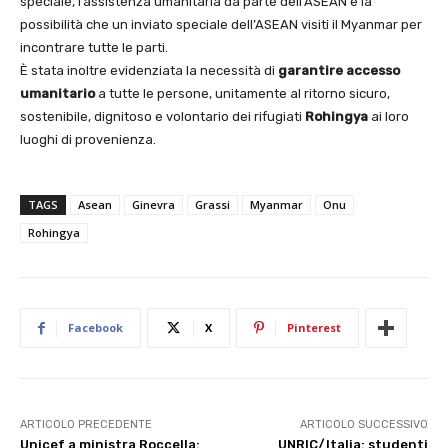
speciale, l’assistenza umanitaria da parte dell’ASEAN e la
possibilità che un inviato speciale dell’ASEAN visiti il Myanmar per
incontrare tutte le parti.
È stata inoltre evidenziata la necessità di
garantire accesso
umanitario
a tutte le persone, unitamente al ritorno sicuro,
sostenibile, dignitoso e volontario dei rifugiati
Rohingya
ai loro
luoghi di provenienza.
TAGS
Asean
Ginevra
Grassi
Myanmar
Onu
Rohingya
Facebook
X
Pinterest
ARTICOLO PRECEDENTE
ARTICOLO SUCCESSIVO
Unicef a ministra Roccella:
UNRIC/Italia: studenti