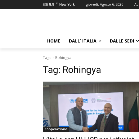
C
giovedì, Agosto 6, 2026
Ac
8.9
New York
HOME
DALL’ ITALIA
DALLE SEDI
Tags
Rohingya
Tag:
Rohingya
Cooperazione