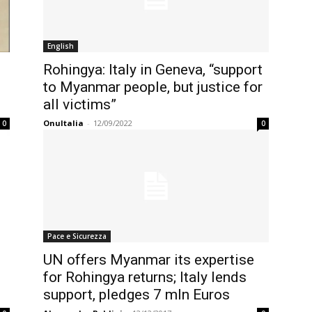
English
Rohingya: Italy in Geneva, “support
to Myanmar people, but justice for
all victims”
OnuItalia
-
12/09/2022
0
0
Pace e Sicurezza
UN offers Myanmar its expertise
for Rohingya returns; Italy lends
support, pledges 7 mln Euros