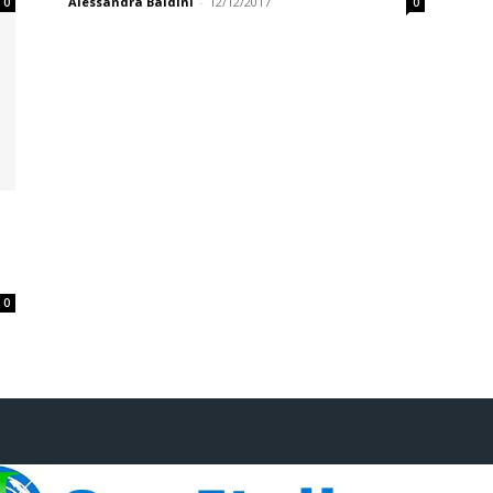
Alessandra Baldini
-
12/12/2017
0
0
u
0