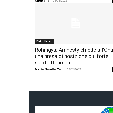
OnuItalia
-
25/08/2022
Diritti Umani
Rohingya: Amnesty chiede all’On
una presa di posizione più forte
sui diritti umani
Maria Novella Topi
-
06/12/2017