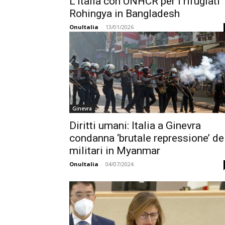
L’Italia con UNHCR per i rifugiati
Rohingya in Bangladesh
OnuItalia
-
13/01/2026
Ginevra
Diritti umani: Italia a Ginevra
condanna ‘brutale repressione’ de
militari in Myanmar
OnuItalia
-
04/07/2024