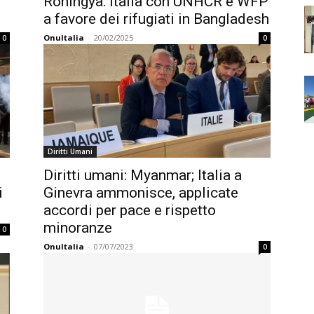
Rohingya: Italia con UNHCR e WFP
a favore dei rifugiati in Bangladesh
OnuItalia
-
20/02/2025
0
0
Diritti Umani
Diritti umani: Myanmar; Italia a
i
Ginevra ammonisce, applicate
accordi per pace e rispetto
minoranze
0
OnuItalia
-
07/07/2023
0