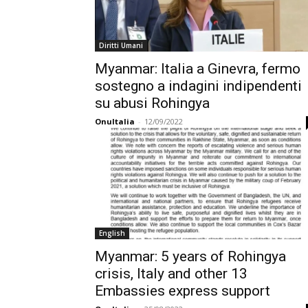
Diritti Umani
Myanmar: Italia a Ginevra, fermo
sostegno a indagini indipendenti
su abusi Rohingya
OnuItalia
-
12/09/2022
English
Myanmar: 5 years of Rohingya
crisis, Italy and other 13
Embassies express support