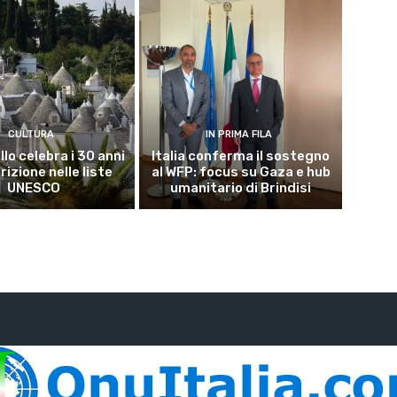
CULTURA
IN PRIMA FILA
lo celebra i 30 anni
Italia conferma il sostegno
crizione nelle liste
al WFP: focus su Gaza e hub
UNESCO
umanitario di Brindisi