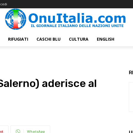
cedi
RIFUGIATI
CASCHI BLU
CULTURA
ENGLISH
R
Salerno) aderisce al
st
WhatsApp
U