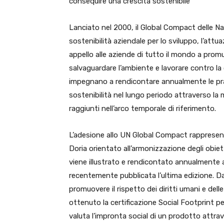
consequire una crescita sostenibile”
Lanciato nel 2000, il Global Compact delle Naz
sostenibilità aziendale per lo sviluppo, l’attu
appello alle aziende di tutto il mondo a promuo
salvaguardare l’ambiente e lavorare contro la 
impegnano a rendicontare annualmente le prati
sostenibilità nel lungo periodo attraverso la 
raggiunti nell’arco temporale di riferimento.
L’adesione allo UN Global Compact rappresent
Doria orientato all’armonizzazione degli obie
viene illustrato e rendicontato annualmente all
recentemente pubblicata l’ultima edizione. Da 
promuovere il rispetto dei diritti umani e dell
ottenuto la certificazione Social Footprint per
valuta l’impronta social di un prodotto attrave