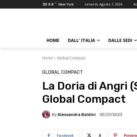
C
venerdì, Agosto 7, 2026
Ac
8.9
New York
HOME
DALL’ ITALIA
DALLE SEDI
Home
Global Compact
GLOBAL COMPACT
La Doria di Angri (
Global Compact
By
Alessandra Baldini
05/07/2023
Facebook
X
Pintere