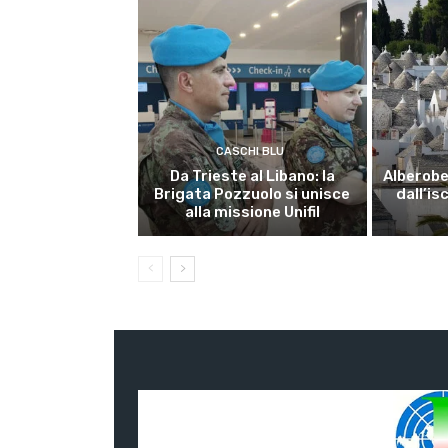
CASCHI BLU
Da Trieste al Libano: la
Alberobel
Brigata Pozzuolo si unisce
dall’is
alla missione Unifil