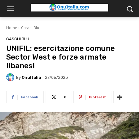
Home
Caschi Blu
CASCHI BLU
UNIFIL: esercitazione comune
Sector West e forze armate
libanesi
By
OnuItalia
27/06/2023
Facebook
X
Pinterest