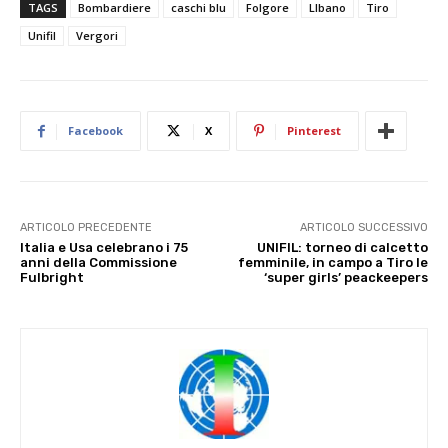
TAGS
Bombardiere
caschi blu
Folgore
LIbano
Tiro
Unifil
Vergori
Facebook
X
Pinterest
ARTICOLO PRECEDENTE
ARTICOLO SUCCESSIVO
Italia e Usa celebrano i 75
UNIFIL: torneo di calcetto
anni della Commissione
femminile, in campo a Tiro le
Fulbright
‘super girls’ peackeepers