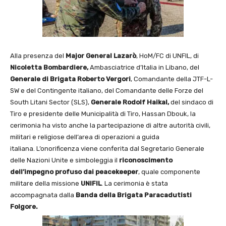
Alla presenza del
Major General Lazarò
, HoM/FC di UNFIL, di
Nicoletta Bombardiere,
Ambasciatrice d’Italia in Libano, del
Generale di Brigata Roberto Vergori
, Comandante della JTF-L-
SW e del Contingente italiano, del Comandante delle Forze del
South Litani Sector (SLS),
Generale Rodolf Haikal,
del sindaco di
Tiro e presidente delle Municipalità di Tiro, Hassan Dbouk, la
cerimonia ha visto anche la partecipazione di altre autorità civili,
militari e religiose dell’area di operazioni a guida
italiana. L’onorificenza viene conferita dal Segretario Generale
delle Nazioni Unite e simboleggia il
riconoscimento
dell’impegno profuso dai peacekeeper
, quale componente
militare della missione
UNIFIL
. La cerimonia è stata
accompagnata dalla
Banda della Brigata Paracadutisti
Folgore.