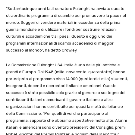
“Settantacinque anni fa, il senatore Fulbright ha avviato questo
straordinario programma di scambio per promuovere la pace nel
mondo. Suggerí di vendere materiali in eccedenza della prima
guerra mondiale e di utilizzare i fondi per costruire relazioni
culturali e accademiche tra i paesi. Questo è oggi uno dei
programmi internazionali di scambi accademici di maggior
successo al mondo”, ha detto Crowley.
La Commissione Fulbright USA-Italia è una delle più antiche e
grandi d’Europa. Dal 1948 (mille-novecento-quarantotto) hanno
partecipato al programma circa 14.000 (quattordici mila) studenti,
insegnanti, docenti e ricercatori italiani e americani. Questo
successo è stato possibile solo grazie al generoso sostegno dei
contribuenti italiani e americani. Il governo italiano e altre
organizzazioni hanno contribuito per quasi la metà del bilancio
della Commissione. “Per quelli di voi che partecipano al
programma, sappiate che abbiamo aspettative molto alte. Alunni
italiani e americani sono diventati presidenti del Consiglio, premi
Nobel, vincitori del Premio Pulitzer; e borsisti della MacArthur